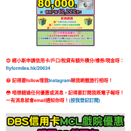
😍 經小斯申請信用卡/戶口/稅貸有額外積分/禮券/現金呀：
flyformiles.hk/20634
😆 記得要follow埋我
Instagram
睇我啲靚旅行相呀！
😳 唔想錯過任何優惠或消息，記得要訂閱我既電子報呀！
一有消息就會email通知你呀！
(按我登記訂閱)