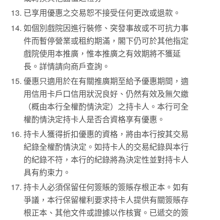
已享用優惠之交易恕不接受任何更改或退款。
如個別戲院因進行裝修、突發事故或不可抗力事
件而暫停營業或租約期滿，閣下仍可於其他指定
戲院使用本推廣，惟本推廣之有效期將不獲延
長。詳情請向商戶查詢。
優惠只適用於在有關推廣期至給予優惠期間，適
用信用卡戶口信用狀況良好、仍然有效及無欠繳
（概由本行全權酌情決定）之持卡人。本行可全
權酌情決定持卡人是否合資格享有優惠。
持卡人獲得折扣優惠的資格，將由本行按其交易
紀錄全權酌情決定。如持卡人的交易紀錄與本行
的紀錄不符，本行的紀錄將為決定性並對持卡人
具有約束力。
持卡人必須保留任何簽賬的簽賬存根正本。如有
爭議，本行保留權利要求持卡人提供有關簽賬存
根正本、其他文件或證據以作核實。已遞交的簽