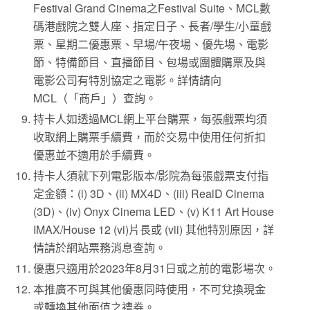
Festival Grand Cinema之Festival Suite、MCL數
碼港戲院之雙人座、指定日子、長者/學生/小童戲
票、星期二優惠票、早場/午夜場、優先場、電影
節、特備節目、直播節目、包場或團體購票及與
電影公司有特別協定之電影。詳情請向
MCL（「商戶」）查詢。
持卡人如透過MCL網上平台購票，每張戲票均須
收取網上購票手續費，而於交易中使用任何折扣
優惠並不適用於手續費。
持卡人須就下列電影版本/影院為每張戲票支付指
定金額：(i) 3D、(ii) MX4D、(iii) RealD Cinema
(3D)、(iv) Onyx Cinema LED、(v) K11 Art House
IMAX/House 12 (vi)片長或 (vii) 其他特別原因，詳
情請於網站票務消息查詢。
優惠只適用於2023年8月31日或之前的電影場次。
本推廣不可與其他優惠同時使用，不可兌換現金
或轉換其他面值之禮券。