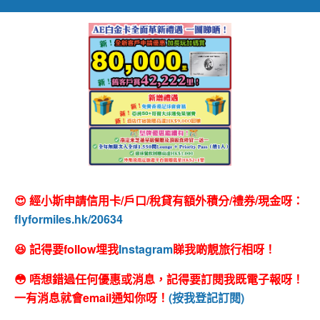
😍 經小斯申請信用卡/戶口/稅貸有額外積分/禮券/現金呀：
flyformiles.hk/20634
😆 記得要follow埋我
Instagram
睇我啲靚旅行相呀！
😳 唔想錯過任何優惠或消息，記得要訂閱我既電子報呀！
一有消息就會email通知你呀！
(按我登記訂閱)