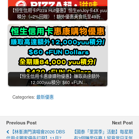
【恒生信用卡Pizza Hut優惠】恒生enJoy卡4X yuu
積分（=2%回贈）！額外優惠美食低至49折
【恒生信用卡惠康購物優惠】賺取高達額外
12,000yuu積分/ $60 +FUN…
Categories:
最新優惠
Previous Post
Next Post
【林峯澳門演唱會2026 DBS
【國泰「里賞季」活動】每星期
信用卡獨家優先訂飛】11月7
有3個賺里任務！留意當日天氣