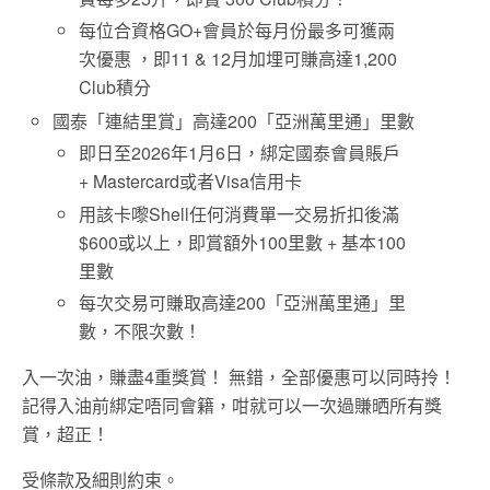
每位合資格GO+會員於每月份最多可獲兩
次優惠 ，即11 & 12月加埋可賺高達1,200
Club積分
國泰「連結里賞」高達200「亞洲萬里通」里數
即日至2026年1月6日，綁定國泰會員賬戶
+ Mastercard或者Visa信用卡
用該卡嚟Shell任何消費單一交易折扣後滿
$600或以上，即賞額外100里數 + 基本100
里數
每次交易可賺取高達200「亞洲萬里通」里
數，不限次數！
入一次油，賺盡4重獎賞！ 無錯，全部優惠可以同時拎！
記得入油前綁定唔同會籍，咁就可以一次過賺晒所有獎
賞，超正！
受條款及細則約束。