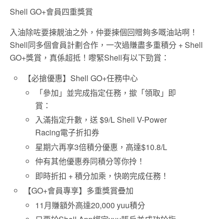
Shell GO+
會員四重獎賞
入油除咗要揀靚油之外，仲要揀個回贈夠多嘅油站啊！
Shell同多個會員計劃合作，一次過賺盡多重積分 + Shell
GO+獎賞，真係超抵！嚟緊Shell有以下勁賞：
【必搶優惠】Shell GO+任務中心
「參加」並完成指定任務，撳「領取」即
賞：
入滿指定升數，送 $9/L Shell V-Power
Racing電子折扣券
星期六再享3倍積分優惠，高達$10.8/L
仲有其他優惠券同積分等你拎！
即時折扣 + 積分加乘，快啲完成任務！
【GO+會員專享】多重獎賞疊加
11月賺額外高達20,000 yuu積分