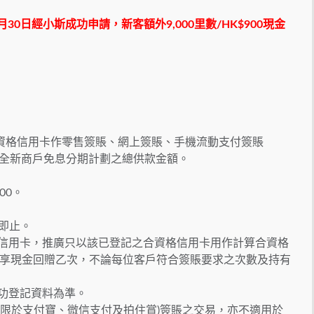
11月30日經小斯成功申請，新客額外9,000里數/HK$900現金
資格信用卡作零售簽賬、網上簽賬、手機流動支付簽賬
ung Pay）或全新商戶免息分期計劃之總供款金額。
00。
滿即止。
格信用卡，推廣只以該已登記之合資格信用卡用作計算合資格
享現金回贈乙次，不論每位客戶符合簽賬要求之次數及持有
成功登記資料為準。
只限於支付寶、微信支付及拍住賞)簽賬之交易，亦不適用於