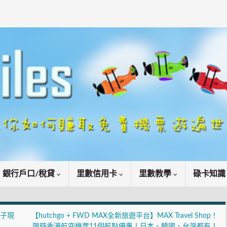
銀行戶口/稅貸
里數信用卡
里數教學
碌卡知
電子現
【hutchgo + FWD MAX全新旅遊平台】MAX Travel Shop！
限時香港航空機票11個航點優惠！日本、韓國、台灣都有！