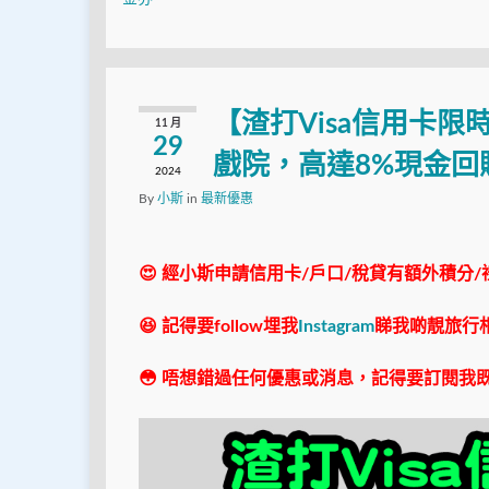
【渣打Visa信用卡
11 月
29
戲院，高達8%現金回
2024
By
小斯
in
最新優惠
😍 經小斯申請信用卡/戶口/稅貸有額外積分/
😆 記得要follow埋我
Instagram
睇我啲靚旅行
😳 唔想錯過任何優惠或消息，記得要訂閱我既