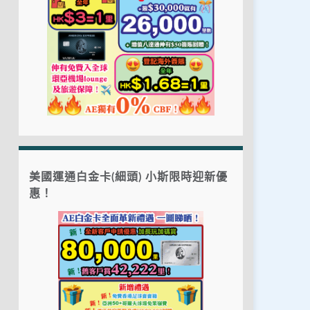
美國運通白金卡(細頭) 小斯限時迎新優
惠！