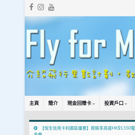
主頁
簡介
現金回贈卡
投資戶口
【恒生信用卡利園區優惠】簽賬享高達HK$5,550
金券