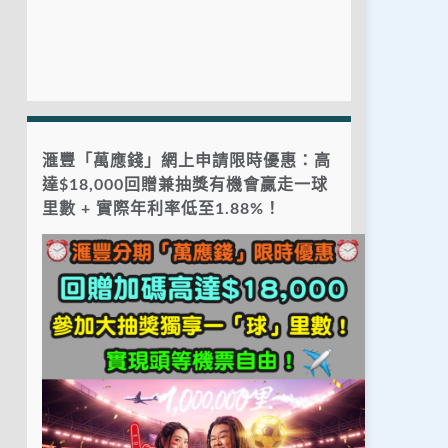
滙豐「萬應錢」網上申請限時優惠：高
達$18,000回贈兼抽獎有機會贏走一球
里數 + 實際年利率低至1.88%！