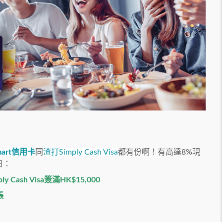
art信用卡
同
渣打Simply Cash Visa
都有份啊！有高達8%現
日：
y Cash Visa
簽滿HK$15,000
賬