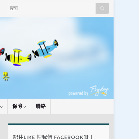
Search for:
識
保險
聯絡
記住LIKE 埋我個 FACEBOOK呀！