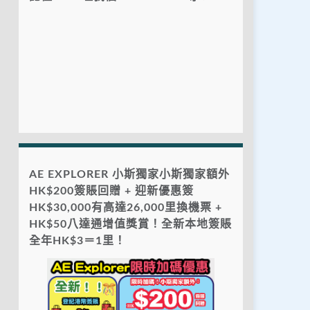
AE EXPLORER 小斯獨家小斯獨家額外
HK$200簽賬回贈 + 迎新優惠簽
HK$30,000有高達26,000里換機票 +
HK$50八達通增值獎賞！全新本地簽賬
全年HK$3＝1里！