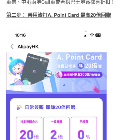
車票、中港兩地Call車或者搭巴士地鐵都有折扣！
第二步： 善用渣打A. Point Card 最高20倍回贈