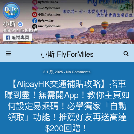
小斯 FlyForMiles
3 1 月, 2025 • No Comments
【AlipayHK交通補貼攻略】搭車
賺到盡！無需開App！教你主頁如
何設定易乘碼！必學獨家「自動
領取」功能！推薦好友再送高達
$200回贈！