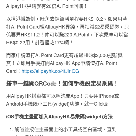
AlipayHK畀錢就有
20倍A. Point回贈！
以搭港鐵為例，旺角去銅鑼灣單程要HK$13.2。如果用渣
打A. Point Card經AlipayHK畀錢，再扣減$2易乘碼券，只
係要畀HK$11.2！仲可以賺220 A.Point，下次乘車可以當
HK$0.22用！計番慳咗17%啊！
而家申請渣打A. Point Card更有超過HK$$3,000迎新獎
賞！立即用手機打開AlipayHK App申請渣打A. Point
Card：
https://alipayhk.co/4fJlnQG
搭車一鍵開QRCode！如何手機設定易乘碼！
用AlipayHK搭車都可以唔洗開App！只要用
iPhone或
Android手機既小工具(widget)功能，就一Click到！
iOS手機主畫面加入AlipayHK易乘碼(widget)方法
觸碰並按住主畫面上的小工具或空白區域，直到