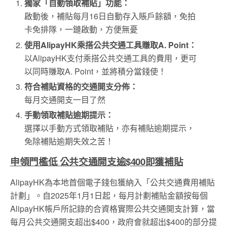
獨家「自動領取補貼」功能：
啟動後，補貼每月
16
日自動存入賬戶餘額，免拍
卡免排隊，一鏈啟動，方便無憂
使用AlipayHK乘搭公共交通工具賺取A. Point：
以AlipayHK支付乘搭公共交通工具的費用，更可
以同時賺取A. Point，並將積分當錢使！
符合補貼資格的交通開支分佈：
每月交通開支一目了然
手動領取補貼逾期提示：
選擇以手動方式領取補貼，亦有補貼逾期提示，
免除補貼逾期失效之苦！
申領門檻低 公共交通開支逾$400即獲補貼
AlipayHK為本地首個電子錢包獲納入「公共交通費用補貼
計劃」。自2025
年
1月1日起，每月計劃補貼金額按每個
AlipayHK
帳
戶所記錄的合資格實際公共交通開支計算，當
每月公共交通開支超出$400，政府會就超出$400的部分提