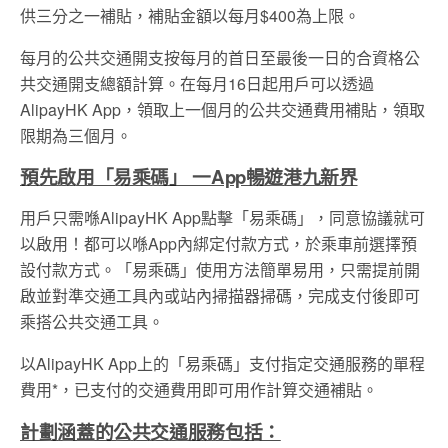
供三分之一補貼，補貼金額以每月$400為上限。
每月的公共交通開支按每月的首日至最後一日的合資格公
共交通開支總額計算。在每月16日起用戶可以透過
AlipayHK App，領取上一個月的公共交通費用補貼，領取
限期為三個月。
預先啟用「易乘碼」 一App暢遊港九新界
用戶只需喺AlipayHK App點擊「易乘碼」，同意協議就可
以啟用！都可以喺App內綁定付款方式，於乘車前選擇預
設付款方式。「易乘碼」使用方法簡單易用，只需提前開
啟並對準交通工具內或站內掃描器掃碼，完成支付後即可
乘搭公共交通工具。
以AlipayHK App上的「易乘碼」支付
指定
交通服務的單程
費用
*，
已支付的交通費用
即可
用作計算交通
補貼。
計劃涵蓋的公共交通服務包括：