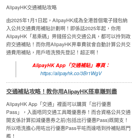
AlipayHK交通補貼攻略
由2025年1月1日起，AlipayHK成為全港首個電子錢包納
入公共交通費用補貼計劃啊！即係話2025年起，你用
AlipayHK「易乘碼」畀錢搭公共交通公具，都可以拎到政
府交通補貼！而你用AlipayHK畀車費就會自動計算公共交
通費用補貼，用戶唔洗預先登記！超正啊！
AlipayHK App「交通補貼」專頁：
https://alipayhk.co/3Br1WgV
交通補貼攻略！教你用AlipayHK搭車賺到盡
AlipayHK App「交通」裡面可以購買「出行優惠
Pass」，入面唔同交通工具嘅優惠券！而合資格公共交通
開支係計算扣減優惠券之前(包括出行優惠Pass)既開支！
所以唔洗擔心用咗出行優惠Pass平咗而達唔到拎補貼既門
檻！