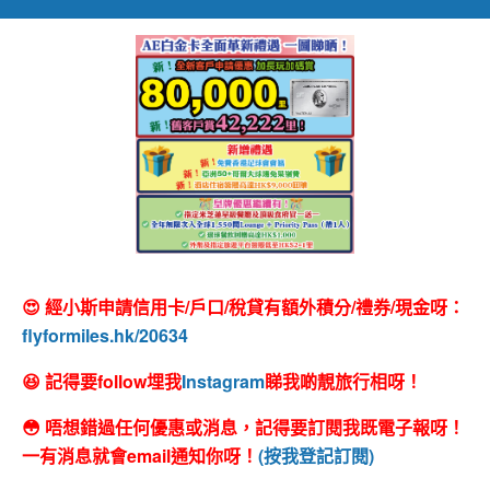
😍 經小斯申請信用卡/戶口/稅貸有額外積分/禮券/現金呀：
flyformiles.hk/20634
😆 記得要follow埋我
Instagram
睇我啲靚旅行相呀！
😳 唔想錯過任何優惠或消息，記得要訂閱我既電子報呀！
一有消息就會email通知你呀！
(按我登記訂閱)