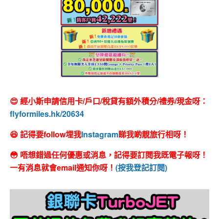
😍 經小斯申請信用卡/戶口/稅貸有額外積分/禮券/現金呀：
flyformiles.hk/20634
😆 記得要follow埋我
Instagram
睇我啲靚旅行相呀！
😳 唔想錯過任何優惠或消息，記得要訂閱我既電子報呀！
一有消息就會email通知你呀！
(按我登記訂閱)