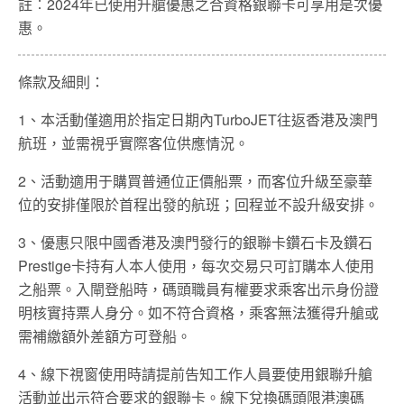
註︰2024年已使用升艙優惠之合資格銀聯卡可享用是次優
惠。
條款及細則：
1、本活動僅適用於指定日期內TurboJET往返香港及澳門
航班，並需視乎實際客位供應情況。
2、活動適用于購買普通位正價船票，而客位升級至豪華
位的安排僅限於首程出發的航班；回程並不設升級安排。
3、優惠只限中國香港及澳門發行的銀聯卡鑽石卡及鑽石
Prestige卡持有人本人使用，每次交易只可訂購本人使用
之船票。入閘登船時，碼頭職員有權要求乘客出示身份證
明核實持票人身分。如不符合資格，乘客無法獲得升艙或
需補繳額外差額方可登船。
4、線下視窗使用時請提前告知工作人員要使用銀聯升艙
活動並出示符合要求的銀聯卡。線下兌換碼頭限港澳碼