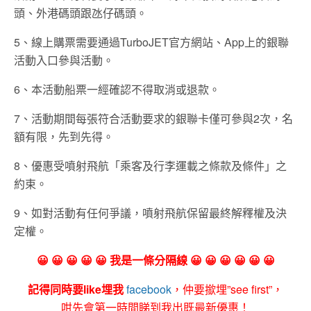
頭、外港碼頭跟氹仔碼頭。
5、線上購票需要通過TurboJET官方網站、App上的銀聯
活動入口參與活動。
6、本活動船票一經確認不得取消或退款。
7、活動期間每張符合活動要求的銀聯卡僅可參與2次，名
額有限，先到先得。
8、優惠受噴射飛航「乘客及行李運載之條款及條件」之
約束。
9、如對活動有任何爭議，噴射飛航保留最終解釋權及決
定權。
😀 😀 😀 😀 😀 我是一條分隔線 😀 😀 😀 😀 😀 😀
記得同時要like埋我
facebook
，仲要撳埋”see first”，
咁先會第一時間睇到我出既最新優惠！