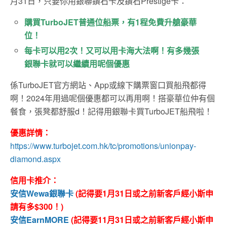
月31日，只要你用銀聯鑽石卡及鑽石Prestige卡：
購買TurboJET普通位船票，有1程免費升艙豪華
位！
每卡可以用2次！又可以用卡海大法啊！有多幾張
銀聯卡就可以繼續用呢個優惠
係TurboJET官方網站、App或線下購票窗口買船飛都得
啊！2024年用過呢個優惠都可以再用啊！搭豪華位仲有個
餐食，張凳都舒服d！記得用銀聯卡買TurboJET船飛啦！
優惠詳情：
https://www.turbojet.com.hk/tc/promotions/unionpay-
diamond.aspx
信用卡推介：
安信Wewa銀聯卡
(記得要1月31日或之前新客戶經小斯申
請有多$300！)
安信EarnMORE
(記得要11月31日或之前新客戶經小斯申