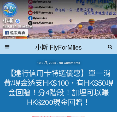
小斯 FlyForMiles
10 2 月, 2025 • No Comments
【建行信用卡特選優惠】單一消
費/現金透支HK$100，有HK$50現
金回贈！分4階段！加埋可以賺
HK$200現金回贈！