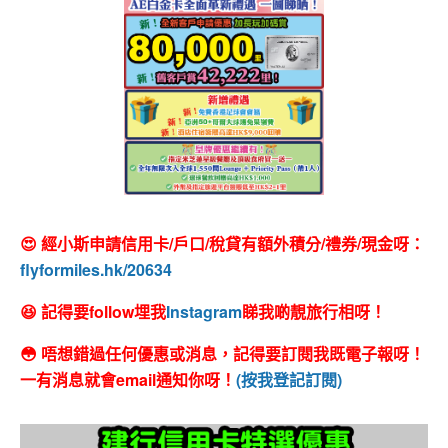
😍 經小斯申請信用卡/戶口/稅貸有額外積分/禮券/現金呀：
flyformiles.hk/20634
😆 記得要follow埋我
Instagram
睇我啲靚旅行相呀！
😳 唔想錯過任何優惠或消息，記得要訂閱我既電子報呀！
一有消息就會email通知你呀！
(按我登記訂閱)