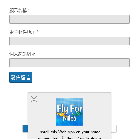
顯示名稱
*
電子郵件地址
*
個人網站網址
Back to top
Mobile
Desktop
Install this Web-App on your home
screen: tap
then "Add to Home