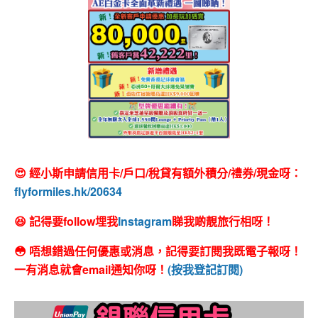
😍 經小斯申請信用卡/戶口/稅貸有額外積分/禮券/現金呀：
flyformiles.hk/20634
😆 記得要follow埋我
Instagram
睇我啲靚旅行相呀！
😳 唔想錯過任何優惠或消息，記得要訂閱我既電子報呀！
一有消息就會email通知你呀！
(按我登記訂閱)