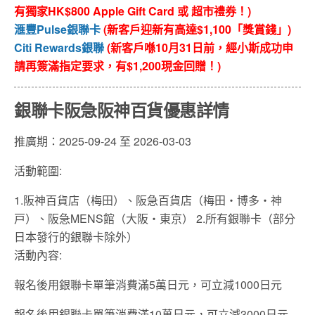
有獨家HK$800 Apple Gift Card 或 超市禮券！)
滙豐Pulse銀聯卡
(新客戶迎新有高達$1,100「獎賞錢」)
Citi Rewards銀聯
(新客戶喺10月31日前，經小斯成功申
請再簽滿指定要求，有$1,200現金回贈！)
銀聯卡阪急阪神百貨優惠詳情
推廣期：2025-09-24 至 2026-03-03
活動範圍:
1.阪神百貨店（梅田）、阪急百貨店（梅田・博多・神
戸）、阪急MENS館（大阪・東京） 2.所有銀聯卡（部分
日本發行的銀聯卡除外）
活動內容:
報名後用銀聯卡單筆消費滿5萬日元，可立減1000日元
報名後用銀聯卡單筆消費滿10萬日元，可立減3000日元