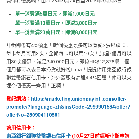
貨仲有優惠啊！由2025年9月24日至2026年3月月3日：
單一消費滿5萬日元，即減1,000日元
單一消費滿10萬日元，即減3,000日元
單一消費滿20萬日元，即減8,000日元
計番即係有4%優惠！呢個優惠最多可以登記3張銀聯卡，
每卡每月可用3次，全期每卡可以用10次！加埋7個月可以
用30次優惠，減足240,000日元，即係HK$12,378啊！個
個月都可以去日本掃貨就好啦haha！提提你用東亞銀行銀
聯雙幣鑽石信用卡，海外簽賬有高達4.4%回贈！仲可以夾
埋今個優惠一齊用！正啊！
登記網站：
https://marketing.unionpayintl.com/offer-
promote/?language=zh&insCode=299990156#/offer?
offerNo=250904110561
適用信用卡：
東亞銀行銀聯雙幣鑽石信用卡
(10月27日前經新小斯申請