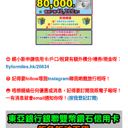
😍 經小斯申請信用卡/戶口/稅貸有額外積分/禮券/現金呀：
flyformiles.hk/20634
😆 記得要follow埋我
Instagram
睇我啲靚旅行相呀！
😳 唔想錯過任何優惠或消息，記得要訂閱我既電子報呀！
一有消息就會email通知你呀！
(按我登記訂閱)