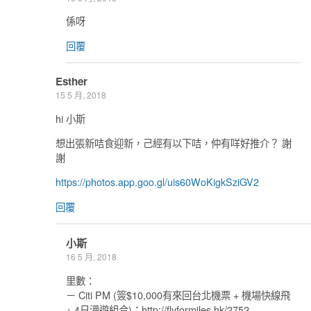
係呀
回覆
Esther
15 5 月, 2018
hi 小斯
想出張新咭食迎新，己經有以下咭，仲有咩好推介？ 謝
謝
https://photos.app.goo.gl/uis60WoKigkSziGV2
回覆
小斯
16 5 月, 2018
里數：
－ Citi PM (簽$10,000有來回台北機票 + 機場快線飛
+ 4日漫遊組合)：http://flyformiles.hk/2752