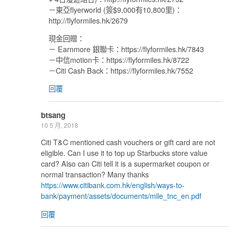
－東亞flyerworld (簽$9,000有10,800里)：
http://flyformiles.hk/2679
現金回贈：
－ Earnmore 銀聯卡：https://flyformiles.hk/7843
－中信motion卡：https://flyformiles.hk/8722
－Citi Cash Back：https://flyformiles.hk/7552
回覆
btsang
10 5 月, 2018
Citi T&C mentioned cash vouchers or gift card are not
eligible. Can I use it to top up Starbucks store value
card? Also can Citi tell it is a supermarket coupon or
normal transaction? Many thanks
https://www.citibank.com.hk/english/ways-to-
bank/payment/assets/documents/mile_tnc_en.pdf
回覆