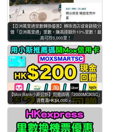
【亞洲萬里通里數轉換優惠】轉換酒店或會籍積分
做「亞洲萬里通」里數，賺高達額外10%里數！最
高可拎3,000里！
【Mox Bank小斯迎新】用邀請碼「2000MOXSC」
消費滿HK$4,000 +…