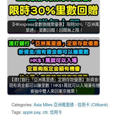
【HKexpress里數換機票優惠】限時30%「亞洲萬
里通」 里數回贈！回贈無上限！
【渣打銀行「亞洲萬里通」定期存款優惠】新資金/
現有資金都可以賺里數！HK$1萬就可以入場兼有機
會抽中雙人來回東京機票！
Categories:
Asia Miles 亞洲萬里通 - 信用卡 (Citibank)
Tags:
apple pay
,
citi
,
信用卡