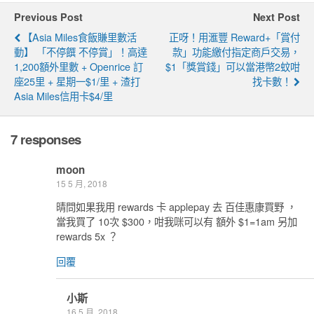
Previous Post
Next Post
【Asia Miles食飯賺里數活
正呀！用滙豐 Reward+「賞付
動】 「不停饌 不停賞」！高達
款」功能繳付指定商戶交易，
1,200額外里數 + Openrice 訂
$1「獎賞錢」可以當港幣2蚊咁
座25里 + 星期一$1/里 + 渣打
找卡數！
Asia Miles信用卡$4/里
7 responses
moon
15 5 月, 2018
晴問如果我用 rewards 卡 applepay 去 百佳惠康買野 ，
當我買了 10次 $300，咁我咪可以有 額外 $1=1am 另加
rewards 5x ？
回覆
小斯
16 5 月, 2018