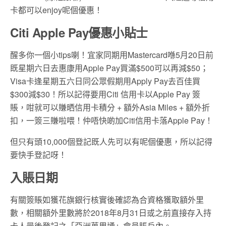
卡都可以enjoy呢個優惠！
Citi Apple Pay優惠小貼士
醒多你一個小tips喇！宜家同期用Mastercard喺5月20日前
既星期六日去惠康用Apple Pay買滿$500可以再減$50；
Visa卡逢星期五六日同公眾假期用Apply Pay去百佳買
$300減$30！所以記得要用Citi 信用卡以Apple Pay 簽
賬，咁就可以賺晒信用卡積分 + 額外Asia Miles + 額外折
扣，一簽三賺啦喂！仲唔快啲加Citi信用卡落Apple Pay！
但只有頭10,000個登記既人先可以有呢個優惠，所以記得
要快手登記呀！
入賬日期
有關簽賬如獲花旗銀行核實後確認為合資格獲取額外里
數，相關額外里數將於2018年8月31日或之前直接存入持
卡人最後登記之「亞洲萬里通」會員賬戶內。