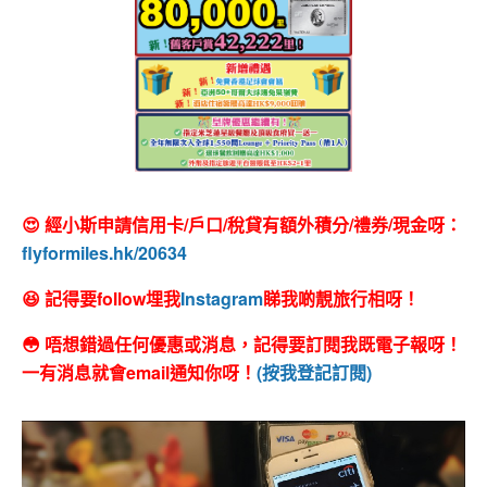
😍 經小斯申請信用卡/戶口/稅貸有額外積分/禮券/現金呀：
flyformiles.hk/20634
😆 記得要follow埋我
Instagram
睇我啲靚旅行相呀！
😳 唔想錯過任何優惠或消息，記得要訂閱我既電子報呀！
一有消息就會email通知你呀！
(按我登記訂閱)