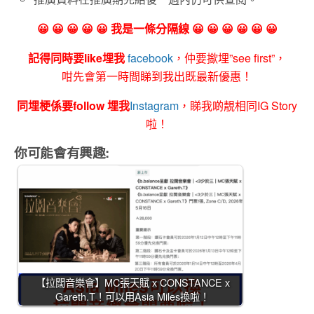
😀 😀 😀 😀 😀 我是一條分隔線 😀 😀 😀 😀 😀 😀
記得同時要like埋我
facebook
，仲要撳埋”see first”，
咁先會第一時間睇到我出既最新優惠！
同埋梗係要follow 埋我
Instagram
，睇我啲靚相同IG Story
啦！
你可能會有興趣:
【拉闊音樂會】MC張天賦 x CONSTANCE x
Gareth.T！可以用Asia Miles換啦！