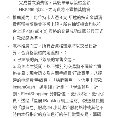
完成首次消費後，其後單筆淨簽賬金額
HK$299 或以下之消費將不獲抽獎機會。
推廣期內，每位持卡人憑 4(b) 所述的指定金額消
費所獲抽獎機會不設上限。所有抽獎機會均以符
合上述 4(a) 或 4(b) 資格的交易成功誌賬並具正式
付款紀錄為準。
就本推廣而言，所有合資格簽賬將以交易日計
算，合資格簽賬的定義如下：
a. 已誌賬的商戶簽賬的零售交易。
b. 為免產生疑問，以下類別的交易將不屬於合資
格交易：現金透支及有關手續費/行政費用、八達
通的申請費/手續費、「結餘轉戶」、信用卡貸款
InstantCash「迅用錢」計劃、「現金轉戶」計
劃、FlexiShopping 分期計劃、繳付稅項、繳付保
費、透過「星展 iBanking 網上理財」/銀通櫃員機
的「繳費易」服務/24 小時客戶服務熱線或其他不
時由本行指定的方法進行的任何繳費交易、籌碼