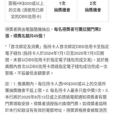
簽賬HK$300或以上
1次
2次
的交易 (須使用已綁
抽獎機會
抽獎機會
定的DBS信用卡)
得獎者將由電腦隨機抽出，
每名得獎者可獲拉闊門票2
張，得獎名額共49個！
*「首次綁定及消費」指持卡人首次綁定DBS信用卡至指定
電子錢包 (指持卡人於2024年7月1日至2025年7月3日期
間，未曾以DBS信用卡於指定電子錢包完成交易)，並於推
廣期內首次以DBS信用卡透過指定電子錢包成功完成一次
簽賬，不設最低金額要求。
註：1. 推廣期內，每位持卡人憑HK$300或以上的交易所
獲抽獎機會不設上限。2. 每名持卡人最多只能中獎1次。3.
本行將於2025年8月13日或之前透過電郵通知得獎者有關
門票領取安排，得獎者須按指示換領門票。如得獎者屆時
於本行紀錄沒有有效的電郵地址，得獎資格將會被取消而