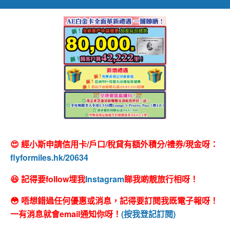
😍 經小斯申請信用卡/戶口/稅貸有額外積分/禮券/現金呀：
flyformiles.hk/20634
😆 記得要follow埋我
Instagram
睇我啲靚旅行相呀！
😳 唔想錯過任何優惠或消息，記得要訂閱我既電子報呀！
一有消息就會email通知你呀！
(按我登記訂閱)