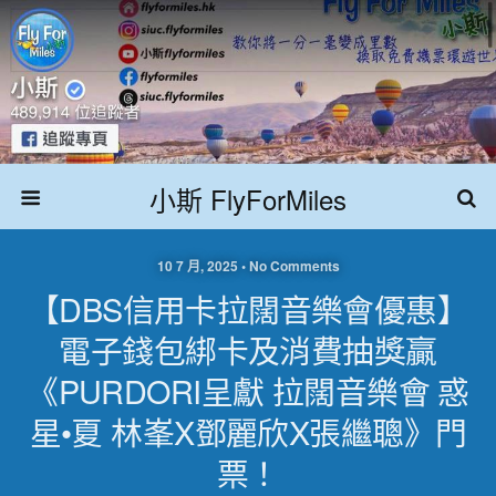
小斯 FlyForMiles
10 7 月, 2025 • No Comments
【DBS信用卡拉闊音樂會優惠】
電子錢包綁卡及消費抽獎贏
《PURDORI呈獻 拉闊音樂會 惑
星•夏 林峯x鄧麗欣x張繼聰》門
票！