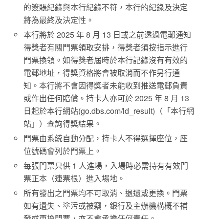
的簽賬紀錄與本行紀錄不符，本行的紀錄及決定
將為最終及決定性。
本行將於 2025 年 8 月 13 日或之前透過電郵通知
得獎者有關門票領取安排，得獎者須按指示進行
門票換領。如得獎者屆時於本行記錄沒有有效的
電郵地址，得獎資格將會被取消而不作另行通
知。本行將不會因得獎者未能收到推送電郵負責
或作出任何賠償。持卡人亦可於 2025 年 8 月 13
日起於本行網站(go.dbs.com/ld_result)（「本行網
站」）查詢得獎結果。
門票由系統自動分配，持卡人不得選擇座位，座
位號碼會列於門票上。
每張門票只供 1 人進場，入場時必需持有有效門
票正本（連票根）進入場地。
所有發出之門票均不可取消、退還或更換。門票
如有遺失、塗污或被竊，銀行及主辦機構概不補
發或更換門票，亦不會承擔任何責任。