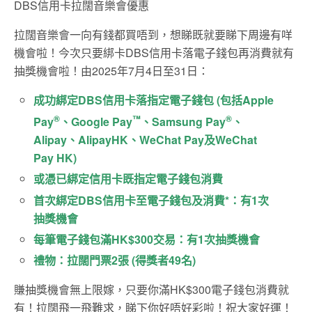
DBS信用卡拉闊音樂會優惠
拉闊音樂會一向有錢都買唔到，想睇既就要睇下周邊有咩
機會啦！今次只要綁卡DBS信用卡落電子錢包再消費就有
抽獎機會啦！由2025年7月4日至31日：
成功綁定DBS信用卡落指定電子錢包 (包括Apple
®
™
®
Pay
、Google Pay
、Samsung Pay
、
Alipay、AlipayHK、WeChat Pay及WeChat
Pay HK)
或憑已綁定信用卡既指定電子錢包消費
首次綁定DBS信用卡至電子錢包及消費*：有1次
抽獎機會
每筆電子錢包滿HK$300交易：有1次抽獎機會
禮物：拉闊門票2張 (得獎者49名)
賺抽獎機會無上限嫁，只要你滿HK$300電子錢包消費就
有！拉闊飛一飛難求，睇下你好唔好彩啦！祝大家好運！