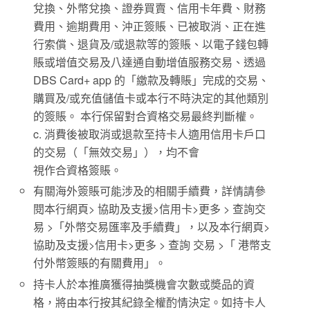
兌換、外幣兌換、證券買賣、信用卡年費、財務
費用、逾期費用、沖正簽賬、已被取消、正在進
行索償、退貨及/或退款等的簽賬、以電子錢包轉
賬或增值交易及八達通自動增值服務交易、透過
DBS Card+ app 的「繳款及轉賬」完成的交易、
購買及/或充值儲值卡或本行不時決定的其他類別
的簽賬。 本行保留對合資格交易最終判斷權。
c. 消費後被取消或退款至持卡人適用信用卡戶口
的交易（「無效交易」），均不會
視作合資格簽賬。
有關海外簽賬可能涉及的相關手續費，詳情請參
閱本行網頁> 協助及支援>信用卡>更多 > 查詢交
易 >「外幣交易匯率及手續費」，以及本行網頁>
協助及支援>信用卡>更多 > 查詢 交易 >「 港幣支
付外幣簽賬的有關費用」。
持卡人於本推廣獲得抽獎機會次數或奬品的資
格，將由本行按其紀錄全權酌情決定。如持卡人