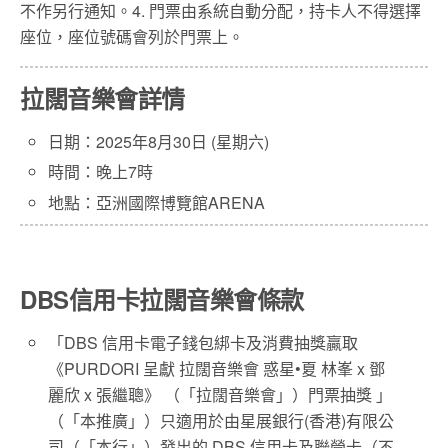
不作另行通知。4. 門票由系統自動分配，持卡人不得選擇
座位，座位號碼會列於門票上。
拉闊音樂會詳情
日期：2025年8月30日 (星期六)
時間：晚上7時
地點：亞洲國際博覽館ARENA
DBS信用卡拉闊音樂會條款
「DBS 信用卡電子錢包綁卡及消費抽獎贏取
《PURDORI 呈獻 拉闊音樂會 惑星•夏 林峯 x 鄧
麗欣 x 張繼聰》 （「拉闊音樂會」）門票抽獎 」
（「本推廣」）只適用於由星展銀行(香港)有限公
司（「本行」）發出的 DBS 信用卡及聯營卡（不