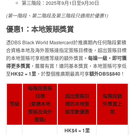
第三階段：2025年9月1日至9月30日
(第一階段、第二階段及第三階段只適用於優惠1)
優惠1：本地簽賬獎賞
憑DBS Black World Mastercard於推廣期內任何階段累積
合資格本地及海外簽賬達指定簽賬目標後，超出簽賬目標
的本地簽賬可享相應等級的額外獎賞。
每達一級，即可獲
得更多獎賞
，層層有賞！連同基本獎賞，本地簽賬可享低
至
HK$2 = 1里
，於整個推廣期最高可享
額外DBS$840
！
每階段簽賬
目標
超出簽賬目
每階段額
等級
(累積本地
標的本地簽
外獎賞上
簽賬及海外
賬里數優惠
限
簽賬)
HK$4 = 1里