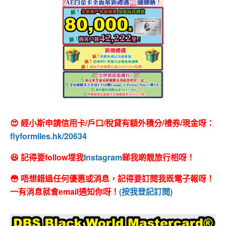
😍 經小斯申請信用卡/戶口/稅貸有額外積分/禮券/現金呀：
flyformiles.hk/20634
😆 記得要follow埋我
Instagram
睇我啲靚旅行相呀！
😳 唔想錯過任何優惠或消息，記得要訂閱我既電子報呀！
一有消息就會email通知你呀！
(按我登記訂閱)