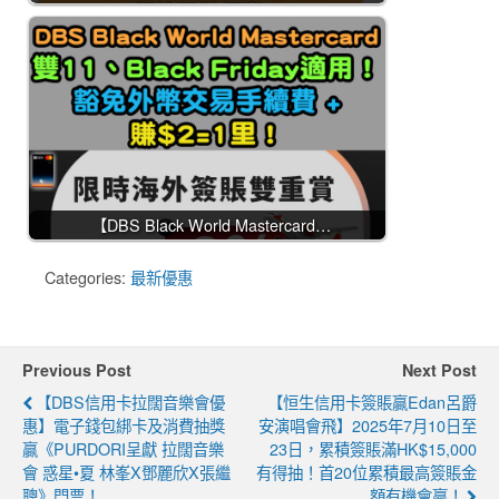
【DBS Black World Mastercard…
Categories:
最新優惠
Previous Post
Next Post
【DBS信用卡拉闊音樂會優
【恒生信用卡簽賬贏Edan呂爵
惠】電子錢包綁卡及消費抽獎
安演唱會飛】2025年7月10日至
贏《PURDORI呈獻 拉闊音樂
23日，累積簽賬滿HK$15,000
會 惑星•夏 林峯x鄧麗欣x張繼
有得抽！首20位累積最高簽賬金
聰》門票！
額有機會贏！