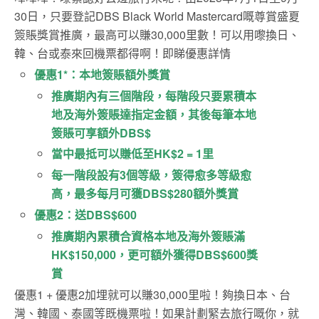
30日，只要登記DBS Black World Mastercard嘅尊賞盛夏
簽賬獎賞推廣，最高可以賺30,000里數！可以用嚟換日、
韓、台或泰來回機票都得啊！即睇優惠詳情
優惠1*：本地簽賬額外獎賞
推廣期內有三個階段，每階段只要累積本
地及海外簽賬達指定金額，其後每筆本地
簽賬可享額外DBS$
當中最抵可以賺低至HK$2 = 1里
每一階段設有3個等級，簽得愈多等級愈
高，最多每月可獲DBS$280額外獎賞
優惠2：送DBS$600
推廣期內累積合資格本地及海外簽賬滿
HK$150,000，更可額外獲得DBS$600獎
賞
優惠1 + 優惠2加埋就可以賺30,000里啦！夠換日本、台
灣、韓國、泰國等既機票啦！如果計劃緊去旅行嘅你，就