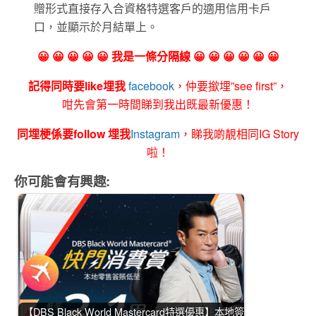
贈形式直接存入合資格特選客戶的適用信用卡戶
口，並顯示於月結單上。
😀 😀 😀 😀 😀 我是一條分隔線 😀 😀 😀 😀 😀 😀
記得同時要like埋我
facebook
，仲要撳埋”see first”，
咁先會第一時間睇到我出既最新優惠！
同埋梗係要follow 埋我
Instagram
，睇我啲靚相同IG Story
啦！
你可能會有興趣:
【DBS Black World Mastercard特選優惠】本地簽