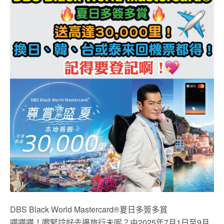
DBS Black World Mastercard®夏日多簽多賞
嘩嘩嘩！嚟緊諗好去邊旅行未呢？由2025年7月1日至9月