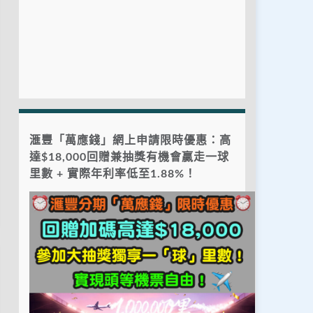
滙豐「萬應錢」網上申請限時優惠：高
達$18,000回贈兼抽獎有機會贏走一球
里數 + 實際年利率低至1.88%！