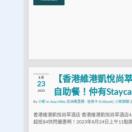
【香港維港凱悅尚萃
8 月
23
自助餐！仲有Stayc
2023
By
小斯
in
Asia Miles 亞洲萬里通 - 信用卡 (Citibank)
,
小斯遊蹤 (
香港維港凱悅尚萃酒店 香港維港凱悅尚萃酒店
超抵$4快閃優惠啊！2023年8月24日上午11點開