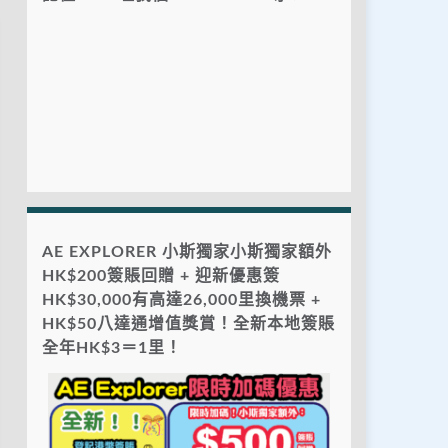
AE EXPLORER 小斯獨家小斯獨家額外
HK$200簽賬回贈 + 迎新優惠簽
HK$30,000有高達26,000里換機票 +
HK$50八達通增值獎賞！全新本地簽賬
全年HK$3＝1里！