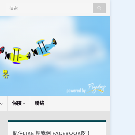
Search for:
識
保險
聯絡
記住LIKE 埋我個 FACEBOOK呀！