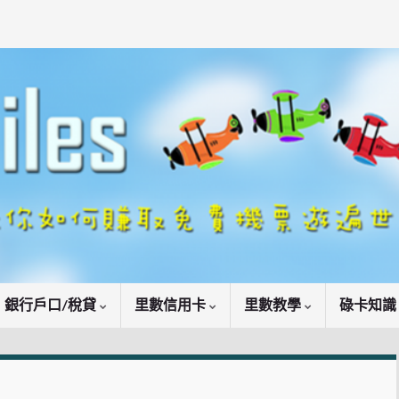
銀行戶口/稅貸
里數信用卡
里數教學
碌卡知