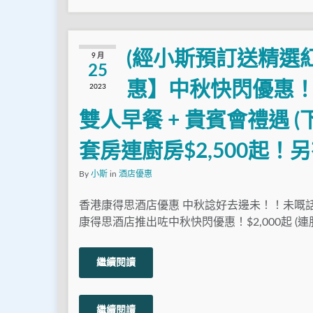
(經小斯預訂送精選
9 月
25
惠】中秋快閃優惠！$
2023
雙人早餐 + 貴賓會禮遇 
套房連廚房$2,500起
By
小斯
in
酒店優惠
香港康得思酒店優惠 中秋諗好去邊未！！未嘅
康得思酒店推出咗中秋快閃優惠！$2,000起 (連
繼續閱讀
繼續閱讀