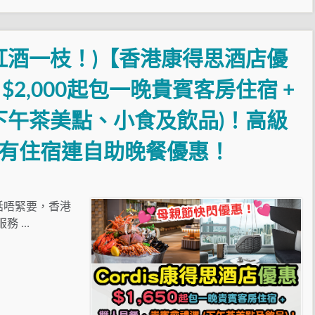
紅酒一枝！)【香港康得思酒店優
2,000起包一晚貴賓客房住宿 +
(下午茶美點、小食及飲品)！高級
！另有住宿連自助晚餐優惠！
話唔緊要，香港
服務 …