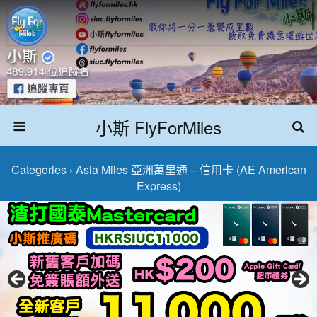
小斯 FlyForMiles
Categories ›
Asia Miles 亞洲萬里通 – 信用卡 (AE American
Express)