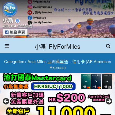
小斯 FlyForMiles
Categories ›
Asia Miles 亞洲萬里通 – 信用卡 (AE American
Express)