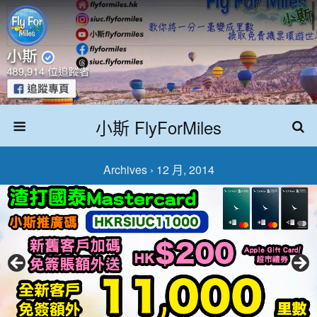
小斯 FlyForMiles
Archives › 12 月, 2014