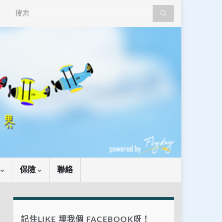
Search for:
識
保險
聯絡
記住LIKE 埋我個 FACEBOOK呀！