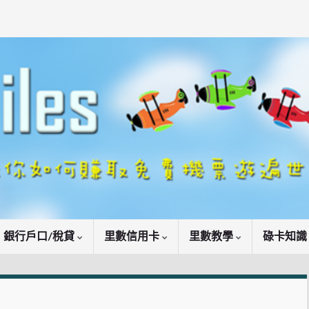
銀行戶口/稅貸
里數信用卡
里數教學
碌卡知