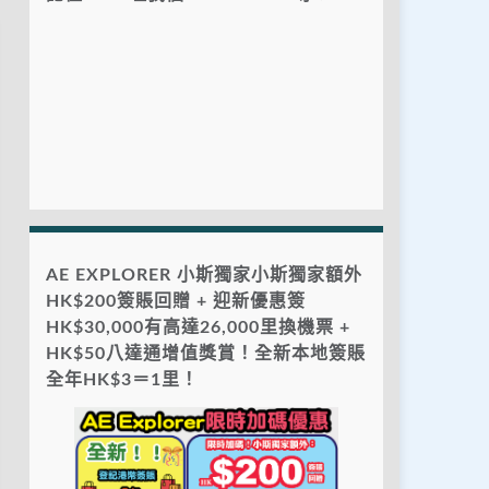
AE EXPLORER 小斯獨家小斯獨家額外
HK$200簽賬回贈 + 迎新優惠簽
HK$30,000有高達26,000里換機票 +
HK$50八達通增值獎賞！全新本地簽賬
全年HK$3＝1里！