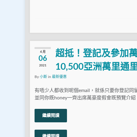
超抵！登記及參加
4 月
06
10,500亞洲萬里通
2021
By
小斯
in
最新優惠
有唔少人都收到呢個email，就係只要你登記
並同你既honey一齊出席萬豪度假會既預覽介紹
繼續閱讀
繼續閱讀