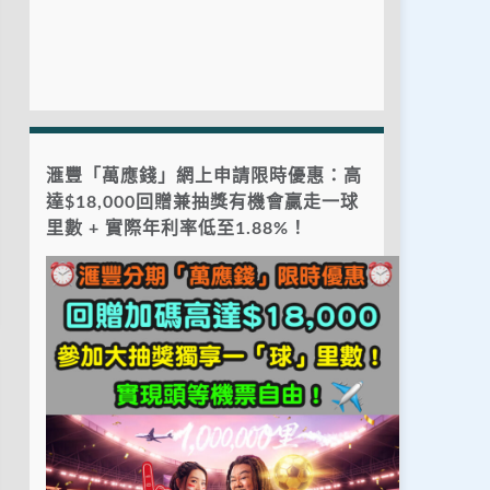
滙豐「萬應錢」網上申請限時優惠：高
達$18,000回贈兼抽獎有機會贏走一球
里數 + 實際年利率低至1.88%！