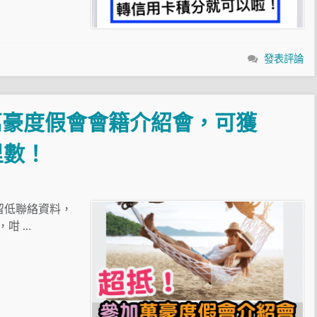
發表評論
萬豪度假會會籍介紹會，可獲
里數！
同留低聯絡資料，
，咁 …