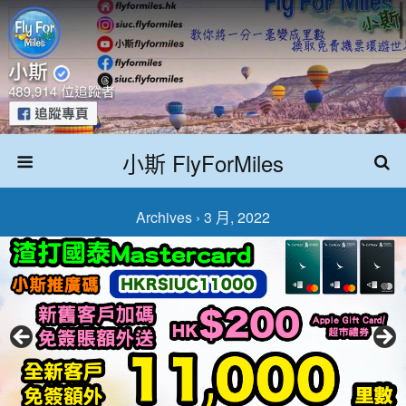
小斯 FlyForMiles
Archives › 3 月, 2022