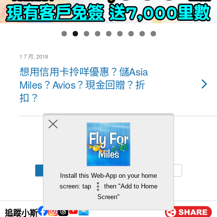
1 7 月, 2018
想用信用卡拎咩優惠？儲Asia
Miles？Avios？現金回贈？折
扣？
Back to top
Mobile
Desktop
Install this Web-App on your home
screen: tap
then "Add to Home
Screen"
追蹤小斯