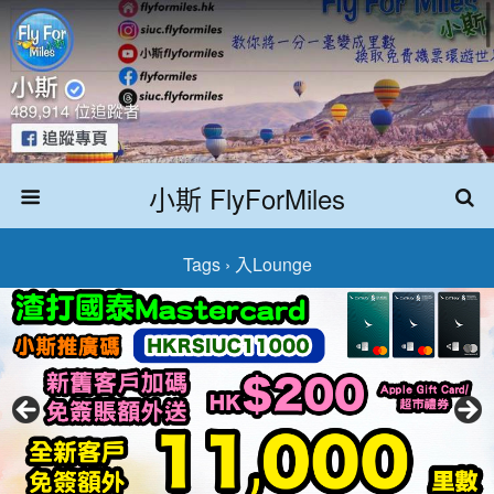
小斯 FlyForMiles
Tags › 入lounge