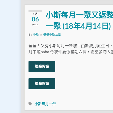
小斯每月一聚又返黎啦！
4 月
06
一聚 (18年4月14日)
2018
By
小斯
in
親親小斯活動
登登！又有小斯每月一聚啦！由於我月底生日
月中啦haha 今次仲要係星期六搞，希望多啲人
繼續閱讀
繼續閱讀
小斯每月一聚