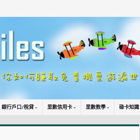
銀行戶口/稅貸
里數信用卡
里數教學
碌卡知