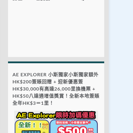
AE EXPLORER 小斯獨家小斯獨家額外
HK$200簽賬回贈 + 迎新優惠簽
HK$30,000有高達26,000里換機票 +
HK$50八達通增值獎賞！全新本地簽賬
全年HK$3＝1里！