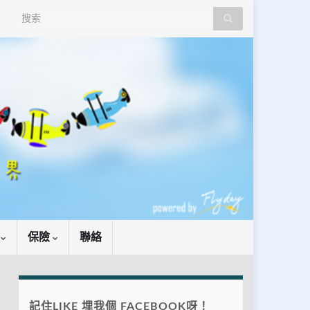
Search for:
識
保險
聯絡
記住LIKE 埋我個 FACEBOOK呀！