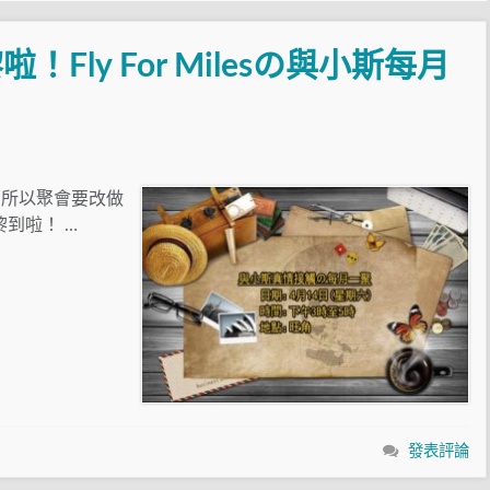
Fly For Milesの與小斯每月
，所以聚會要改做
黎到啦！ …
發表評論