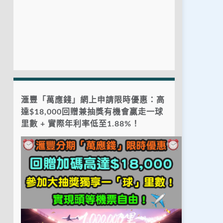
滙豐「萬應錢」網上申請限時優惠：高
達$18,000回贈兼抽獎有機會贏走一球
里數 + 實際年利率低至1.88%！