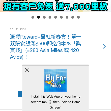
17 2 月, 2018
滙豐Reward+最紅新春賞！單一
簽賬食飯滿$500即送你$28「獎
賞錢」(=280 Asia Miles 或 420
Avios)！
Back to top
Mobile
Desktop
Install this Web-App on your home
screen: tap
then "Add to Home
Screen"