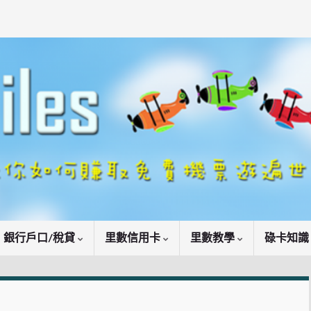
銀行戶口/稅貸
里數信用卡
里數教學
碌卡知