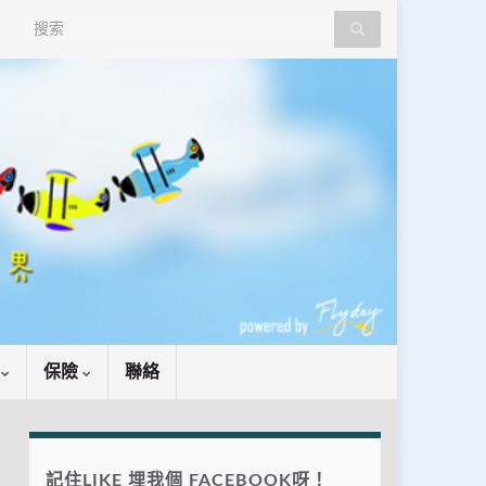
Search for:
識
保險
聯絡
記住LIKE 埋我個 FACEBOOK呀！