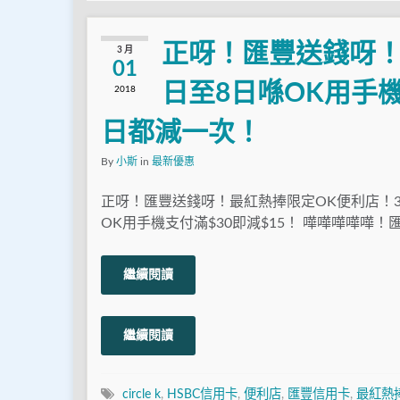
正呀！匯豐送錢呀！
3 月
01
日至8日喺OK用手機
2018
日都減一次！
By
小斯
in
最新優惠
正呀！匯豐送錢呀！最紅熱捧限定OK便利店！3
OK用手機支付滿$30即減$15！ 嘩嘩嘩嘩嘩！匯
繼續閱讀
繼續閱讀
circle k
,
HSBC信用卡
,
便利店
,
匯豐信用卡
,
最紅熱