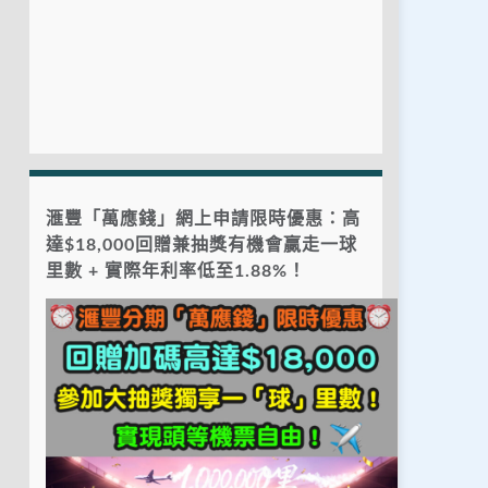
滙豐「萬應錢」網上申請限時優惠：高
達$18,000回贈兼抽獎有機會贏走一球
里數 + 實際年利率低至1.88%！