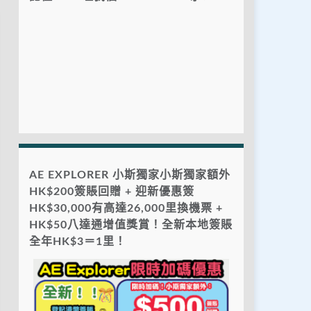
AE EXPLORER 小斯獨家小斯獨家額外
HK$200簽賬回贈 + 迎新優惠簽
HK$30,000有高達26,000里換機票 +
HK$50八達通增值獎賞！全新本地簽賬
全年HK$3＝1里！