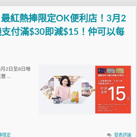
最紅熱捧限定OK便利店！3月2
支付滿$30即減$15！仲可以每
月2日至8日喺
豐 …
捧限定
發表評論