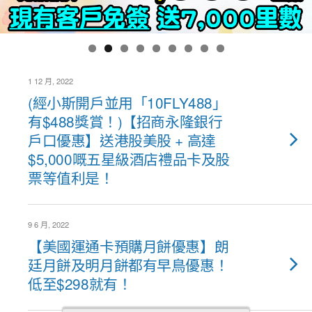
1 12 月, 2022
(經小斯開戶並用「10FLY488」
有$488獎賞！)【招商永隆銀行
戶口優惠】送港股美股 + 高達
$5,000嘅五星級酒店禮品卡及股
票等值利是！
9 6 月, 2022
【美國運通卡預購月餅優惠】朗
廷月餅及明月餅都有早鳥優惠！
低至$298就有！