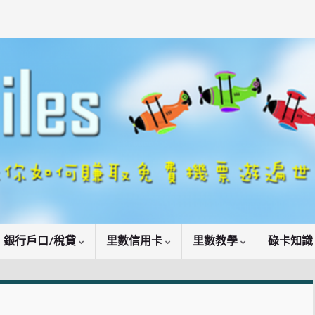
銀行戶口/稅貸
里數信用卡
里數教學
碌卡知