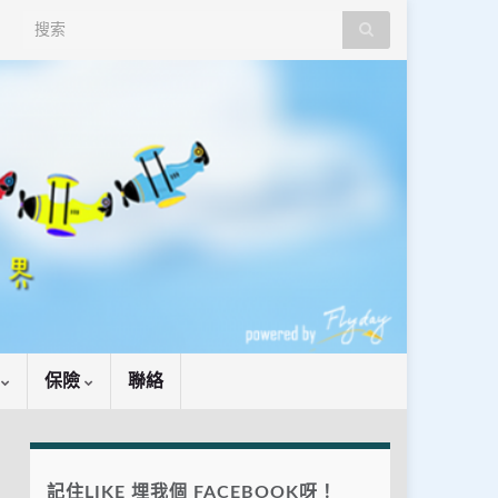
Search for:
識
保險
聯絡
記住LIKE 埋我個 FACEBOOK呀！