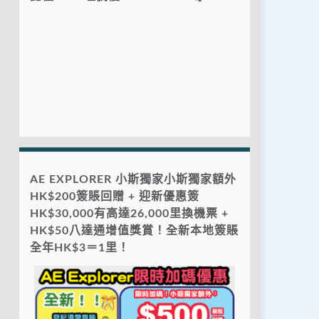
AE EXPLORER 小斯獨家小斯獨家額外
HK$200簽賬回贈 + 迎新優惠簽
HK$30,000有高達26,000里換機票 +
HK$50八達通增值獎賞！全新本地簽賬
全年HK$3＝1里！