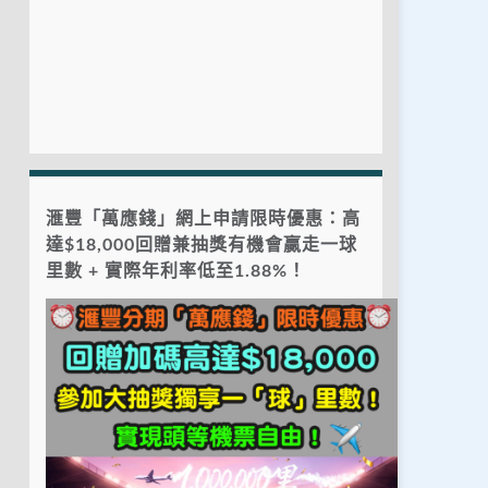
滙豐「萬應錢」網上申請限時優惠：高
達$18,000回贈兼抽獎有機會贏走一球
里數 + 實際年利率低至1.88%！