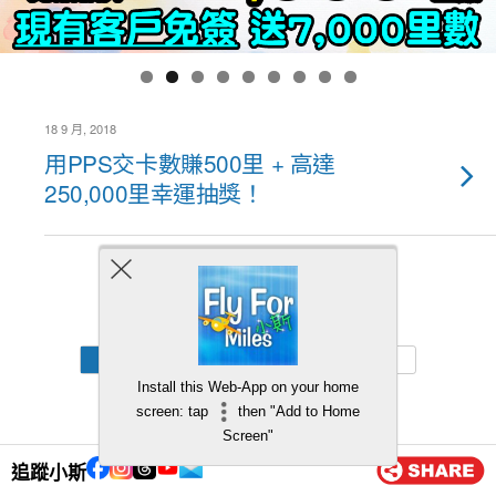
18 9 月, 2018
用PPS交卡數賺500里 + 高達
250,000里幸運抽獎！
Back to top
Mobile
Desktop
Install this Web-App on your home
screen: tap
then "Add to Home
Screen"
追蹤小斯