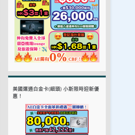
美國運通白金卡(細頭) 小斯限時迎新優
惠！