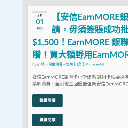
【安信EarnMOR
8 月
01
請，毋須簽賬成功批
2026
$1,500！EarnMOR
贈！買大額野用EarnM
By
小斯
in
現金回贈 – 信用卡 (安信 Primecredit)
安信EarnMORE銀聯卡小斯優惠 識用卡就要
精明消費！全港現金回贈最強既安信EarnMORE
繼續閱讀
繼續閱讀