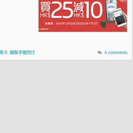
用卡
,
銀聯手機閃付
6 comments