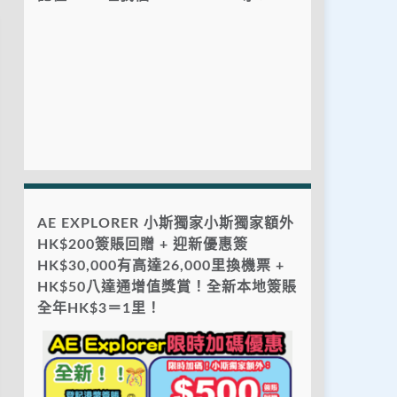
AE EXPLORER 小斯獨家小斯獨家額外
HK$200簽賬回贈 + 迎新優惠簽
HK$30,000有高達26,000里換機票 +
HK$50八達通增值獎賞！全新本地簽賬
全年HK$3＝1里！