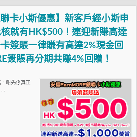
E銀聯卡小斯優惠】新客戶經小斯申
核就有HK$500！連迎新賺高達
E 銀聯卡簽賬一律賺有高達2%現金回
ORE簽賬再分期共賺4%回贈！
揀啱，咁先係真正
 …