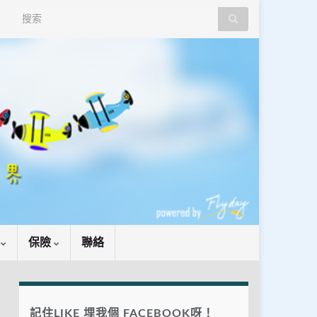
Search for:
識
保險
聯絡
記住LIKE 埋我個 FACEBOOK呀！