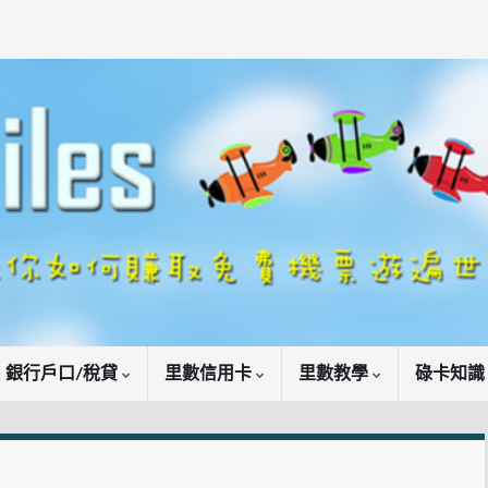
銀行戶口/稅貸
里數信用卡
里數教學
碌卡知