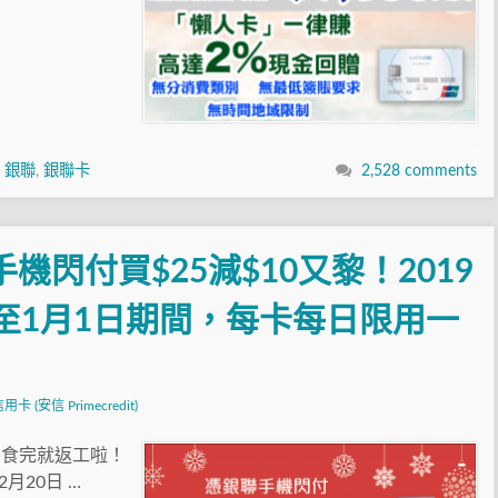
,
銀聯
,
銀聯卡
2,528 comments
 銀聯手機閃付買$25減$10又黎！2019
0年至1月1日期間，每卡每日限用一
卡 (安信 Primecredit)
餐食完就返工啦！
月20日 …