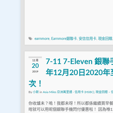
earnmore
,
Earnmore銀聯卡
,
安信信用卡
,
現金回贈
7-11 7-Eleven
12 月
20
年12月20日202
2019
次！
By
小斯
in
Asia Miles 亞洲萬里通 - 信用卡 (HSBC)
,
現金回贈 – 信用
你收爐未？嗚！我都未呀！所以都係繼續買早
咁就可以用呢個銀聯手機閃付優惠啦！ 因為喺12