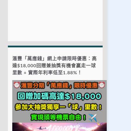
滙豐「萬應錢」網上申請限時優惠：高
達$18,000回贈兼抽獎有機會贏走一球
里數 + 實際年利率低至1.88%！