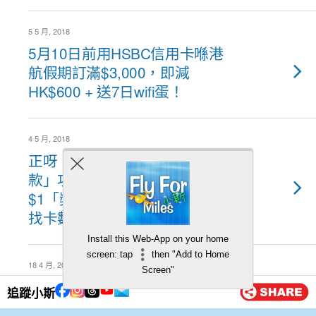
5 5 月, 2018
5月10日前用HSBC信用卡喺港
航假期訂滿$3,000，即減
HK$600 + 送7日wifi蛋！
4 5 月, 2018
正呀！用滙豐 Reward+「賞付
款」功能繳付指定商戶交易，
$1「獎賞錢」可以當港幣2蚊咁
找卡數！
Install this Web-App on your home
screen: tap
then "Add to Home
18 4 月, 2018
Screen"
滙豐HSBC信用卡感應式付款
追蹤小斯
(payWave/ 手機付款)優惠！