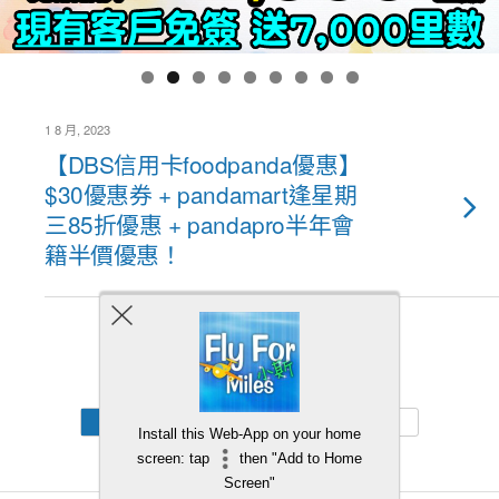
1 8 月, 2023
【DBS信用卡foodpanda優惠】
$30優惠券 + pandamart逢星期
三85折優惠 + pandapro半年會
籍半價優惠！
Back to top
Mobile
Desktop
Install this Web-App on your home
screen: tap
then "Add to Home
Screen"