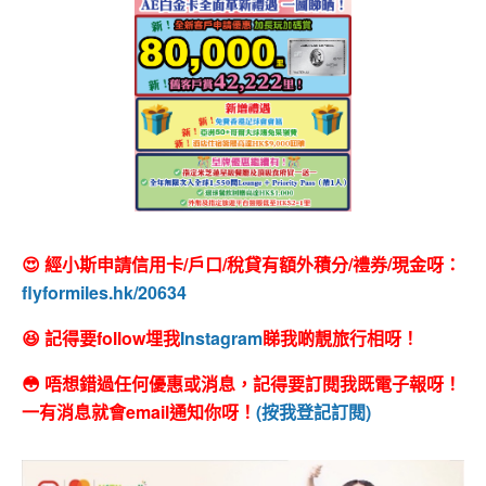
😍 經小斯申請信用卡/戶口/稅貸有額外積分/禮券/現金呀：
flyformiles.hk/20634
😆 記得要follow埋我
Instagram
睇我啲靚旅行相呀！
😳 唔想錯過任何優惠或消息，記得要訂閱我既電子報呀！
一有消息就會email通知你呀！
(按我登記訂閱)