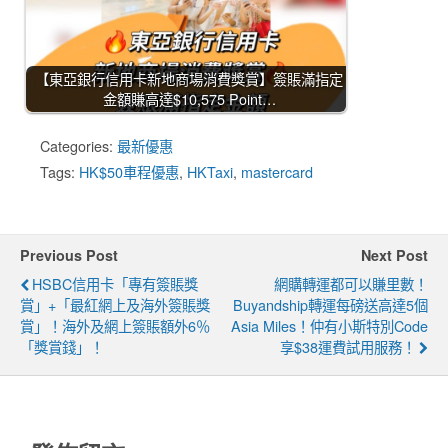
【東亞銀行信用卡新地商場消費獎賞】簽賬滿指定
金額賺高達$10,575 Point…
Categories:
最新優惠
Tags:
HK$50車程優惠
,
HKTaxi
,
mastercard
Previous Post
Next Post
HSBC信用卡「專有簽賬獎
網購轉運都可以賺里數！
賞」+「最紅網上及海外簽賬獎
Buyandship轉運每磅送高達5個
賞」！海外及網上簽賬額外6％
Asia Miles！仲有小斯特別code
「獎賞錢」！
享$38運費試用服務！