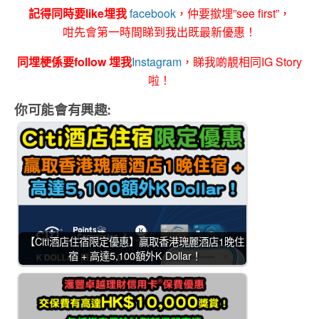
記得同時要like埋我
facebook
，仲要撳埋”see first”，
咁先會第一時間睇到我出既最新優惠！
同埋梗係要follow 埋我
Instagram
，睇我啲靚相同IG Story
啦！
你可能會有興趣:
【Citi酒店住宿限定優惠】贏取香港瑰麗酒店1晚住
宿 + 高達5,100額外K Dollar！