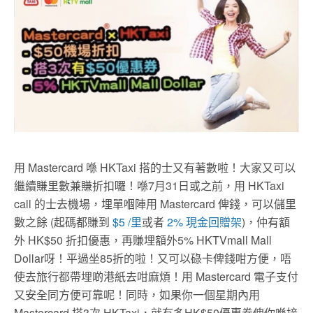
用 Mastercard 喺 HKTaxi 搭的士又有著數啦！大家又可以
繼續賺里數兼賺折扣囉！喺7月31日或之前，用 HKTaxi
call 的士去機場，埋單嗰陣用 Mastercard 俾錢，可以儲里
數之餘 (起碼都賺到
$5 /
里
或者
2%
現金回贈架
)，仲有額
外 HK$50 折扣優惠，再賺埋額外5% HKTVmall Mall
Dollar呀！平過坐85折的啦！又可以碌卡俾錢咁方便，唔
使去旅行都帶埋啲港紙去咁麻煩！用 Mastercard 電子支付
又安全同方便可靠呢！同時，如果你一個星期內用
Mastercard 搭3次 HKTaxi，就有多HK$50優惠券俾你喺接