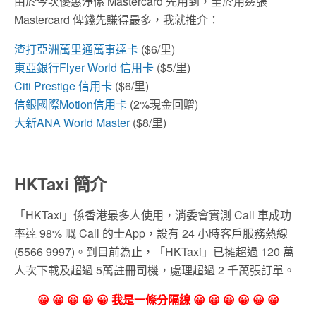
由於今次優惠淨係 Mastercard 先用到，至於用邊張
Mastercard 俾錢先賺得最多，我就推介：
渣打亞洲萬里通萬事達卡
($6/里)
東亞銀行
Flyer World
信用卡
($5/里)
Citi Prestige
信用卡
($6/里)
信銀國際
Motion
信用卡
(2%現金回贈)
大新
ANA World Master
($8/里)
HKTaxi
簡介
「HKTaxi」係香港最多人使用，消委會實測 Call 車成功
率達 98% 嘅 Call 的士App，設有 24 小時客戶服務熱線
(5566 9997)。到目前為止，「HKTaxi」已擁超過 120 萬
人次下載及超過 5萬註冊司機，處理超過 2 千萬張訂單。
😀 😀 😀 😀 😀 我是一條分隔線 😀 😀 😀 😀 😀 😀