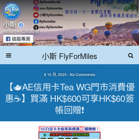
小斯 FlyForMiles
8 10 月, 2025 • No Comments
【🫖AE信用卡Tea WG門市消費優
惠☕️】買滿 HK$600可享HK$60簽
帳回贈❗