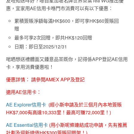
友唔知送咩好？嚟自星加坡名牌世界茶葉Tea WG推出優
惠，宜家用AE信用卡喺門市消費可以有以下優惠：
累積簽賬淨額每滿HK$600，即可享HK$60簽賬回
贈
最多可享2次回贈，即共HK$120回贈
日期：即日至2025/12/31
啱晒想送禮體面又鍾意品茶既你，記得係APP登記AE信用
卡，享用消費優惠啦！
優惠詳情： 請參閱AMEX APP及登記
適用AE信用卡：
AE Explorer信用卡
(經小斯申請及於三個月內本地簽賬
HK$7,000有高達10,333里！最高可賺72,000里！)
AE Essential信用卡
(用小斯呢條連結成功申請，先有推薦
計劃及迎新總值HK$300簽賬回贈架！)