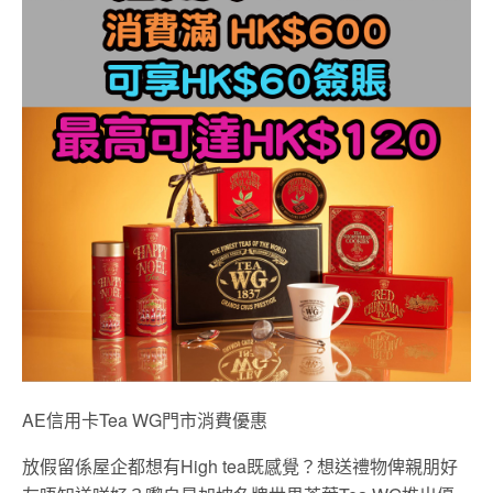
AE信用卡Tea WG門市消費優惠
放假留係屋企都想有High tea既感覺？想送禮物俾親朋好