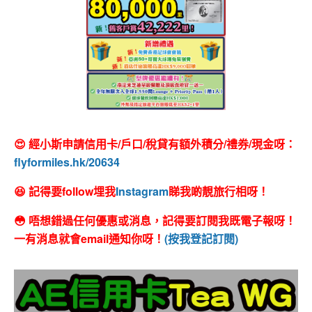
😍 經小斯申請信用卡/戶口/稅貸有額外積分/禮券/現金呀：
flyformiles.hk/20634
😆 記得要follow埋我
Instagram
睇我啲靚旅行相呀！
😳 唔想錯過任何優惠或消息，記得要訂閱我既電子報呀！
一有消息就會email通知你呀！
(按我登記訂閱)