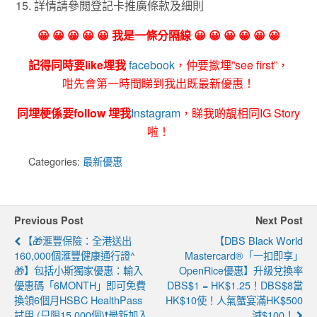
詳情請參閲登記卡推廣條款及細則
😀 😀 😀 😀 😀 我是一條分隔線 😀 😀 😀 😀 😀 😀
記得同時要like埋我
facebook
，仲要撳埋”see first”，
咁先會第一時間睇到我出既最新優惠！
同埋梗係要follow 埋我
Instagram
，睇我啲靚相同IG Story
啦！
Categories:
最新優惠
Previous Post
Next Post
【🎁滙豐保險：全港送出
【DBS Black World
160,000個滙豐健康通行證^
Mastercard®「一扣即享」
🎁】包括小斯獨家優惠：輸入
OpenRice優惠】升級兌換率
優惠碼「6MONTH」即可免費
DBS$1 = HK$1.25！DBS$8當
換領6個月HSBC HealthPass
HK$10使！人氣蟹宴滿HK$500
試用 (只限15,000個)❗最新加入
減$100！