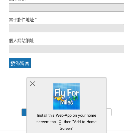
電子郵件地址
*
個人網站網址
Back to top
Mobile
Desktop
Install this Web-App on your home
screen: tap
then "Add to Home
Screen"