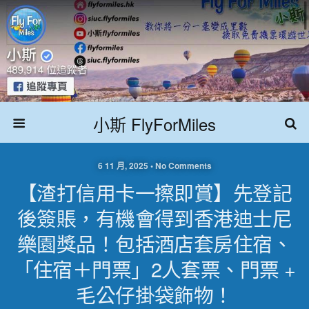
小斯 FlyForMiles
6 11 月, 2025 • No Comments
【渣打信用卡一擦即賞】先登記
後簽賬，有機會得到香港迪士尼
樂園獎品！包括酒店套房住宿、
「住宿＋門票」2人套票、門票 +
毛公仔掛袋飾物！