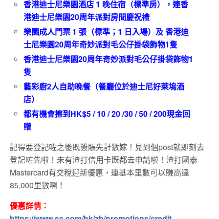
香港迪士尼樂園酒店 1 晚住宿（標準房），連香
港迪士尼樂園20周年派對房間慶祝禮
樂園成人門票 1 張（標準；1 日入場）及 香港迪
士尼樂園20周年奇妙派對毛公仔掛袋飾物1隻
香港迪士尼樂園20周年奇妙派對毛公仔掛袋飾物1
隻
藝彩廚2人自助晚餐（餐廳位於迪士尼好萊塢酒
店）
都有機會擦到HK$5 / 10 / 20 /30 / 50 / 200現金回
贈
記得要登記咗之後既簽賬先計數嫁！見到個post就即刻去
登記咗先啦！未有渣打信用卡既都去申請啦！渣打國泰
Mastercard有交稅迎新優惠，連基本里數可以賺高達
85,000里數啊！
優惠詳情：
https://www.sc.com/hk/zh/promotions/credit-