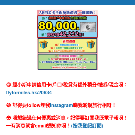
😍 經小斯申請信用卡/戶口/稅貸有額外積分/禮券/現金呀：
flyformiles.hk/20634
😆 記得要follow埋我
Instagram
睇我啲靚旅行相呀！
😳 唔想錯過任何優惠或消息，記得要訂閱我既電子報呀！
一有消息就會email通知你呀！
(按我登記訂閱)