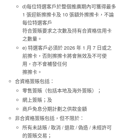
d)每位特選客戶於整個推廣期內可獲得最多
1 張迎新擦擦卡及 10 張額外擦擦卡，不論
每位特選客戶
符合簽賬要求之次數及持有合資格信用卡
之數量。
e) 特選客戶必須於 2026 年 1 月 7 日或之
前擦卡，否則擦擦卡將會無效及不可使
用，亦不會補發任何
擦擦卡。
合資格簽賬包括：
零售簽賬（包括本地及海外簽賬）；
網上簽賬；及
商戶免息分期計劃之供款金額
非合資格簽賬包括，但不限於：
所有未誌賬 / 取消 / 退款 / 偽造 / 未經許可
的簽賬交易；