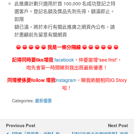
此推廣計劃只適用於首 100,000 名成功登記之特
選客戶。登記名額及獎品先到先得，額滿即止。
如限
額已滿，將於本行有關此推廣之網頁內公布，請
於惠顧前先留意有關網頁
😀 😀 😀 😀 😀 我是一條分隔線 😀 😀 😀 😀 😀 😀
記得同時要like埋我
facebook
，仲要撳埋”see first”，
咁先會第一時間睇到我出既最新優惠！
同埋梗係要follow 埋我
Instagram
，睇我啲靚相同IG Story
啦！
Categories:
最新優惠
Previous Post
Next Post
【國泰「里賞季」活動】每
【渣打信用卡海港城優惠】高達