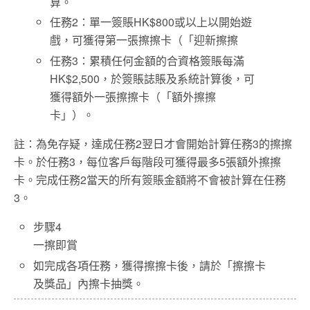
算。
任務2：單一簽賬HK$800或以上以開始遊
戲，可獲得第一張擦擦卡（「迎新擦擦
任務3：累積任何金額的合資格簽賬每滿
HK$2,500，於簽賬誌賬及系統計算後，可
獲得額外一張擦擦卡（「額外擦擦
卡」）。
註：為免存疑，達成任務2翌日才會開始計算任務3的擦擦
卡。於任務3，每位客戶每階段可獲得最多5張額外擦擦
卡。完成任務2當天的所有簽賬金額將不會被計算在任務
3。
步驟4
一擦即賞
如完成各項任務，獲得擦擦卡後，請於「擦擦卡
及獎品」內擦卡抽獎。