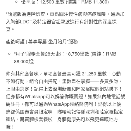
優享版：12,500 里數 (價錢：RMB 11,800)
*甄選版為進階篩查，重點關注慢性病與癌症風險，通過加
入胸部LDCT及特定器官超聲波進行有針對性的深度探
查。
產後呵護 | 尊享專屬“坐月陪月”服務
“月子”服務套餐28天 起：18,750里數 (價錢：RMB
88,000起)
仲有其他套餐㗎，單項套餐最高可獲 31,250 里數！心動
不如行動，組合自由搭配，里數盡在掌握——多買多賺，
上限由您定！記得上去深圳新風和睦家醫院個網站睇下！
佢亦都有Whatsapp可以解答你嘅問題！如果無內地電話號
碼註冊，都可以通過WhatsApp聯絡醫院啊！記得以上優
惠都係國泰會員限定啊！睇啱就記得係深圳和睦家嘅指定
連結，購買體檢套餐啦！身體健康先可以飛更遠嘅地方
嘛！