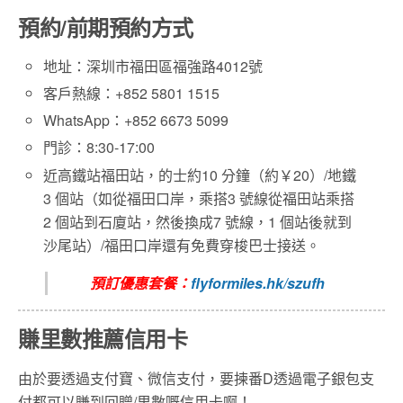
預約/前期預約方式
地址：深圳市福田區福強路4012號
客戶熱線：+852 5801 1515
WhatsApp：+852 6673 5099
門診：8:30-17:00
近高鐵站福田站，的士約10 分鐘（約￥20）/地鐵
3 個站（如從福田口岸，乘搭3 號線從福田站乘搭
2 個站到石廈站，然後換成7 號線，1 個站後就到
沙尾站）/福田口岸還有免費穿梭巴士接送。
預訂優惠套餐：
flyformiles.hk/szufh
賺里數推薦信用卡
由於要透過支付寶、微信支付，要揀番D透過電子銀包支
付都可以賺到回贈/里數嘅信用卡啊！