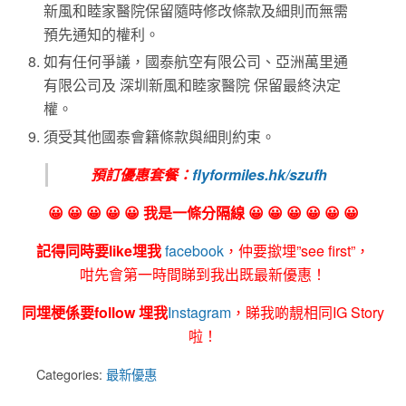
新風和睦家醫院保留隨時修改條款及細則而無需
預先通知的權利。
如有任何爭議，國泰航空有限公司、亞洲萬里通
有限公司及 深圳新風和睦家醫院 保留最終決定
權。
須受其他國泰會籍條款與細則約束。
預訂優惠套餐：
flyformiles.hk/szufh
😀 😀 😀 😀 😀 我是一條分隔線 😀 😀 😀 😀 😀 😀
記得同時要like埋我
facebook
，仲要撳埋”see first”，
咁先會第一時間睇到我出既最新優惠！
同埋梗係要follow 埋我
Instagram
，睇我啲靚相同IG Story
啦！
Categories:
最新優惠