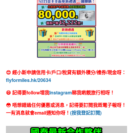
😍 經小斯申請信用卡/戶口/稅貸有額外積分/禮券/現金呀：
flyformiles.hk/20634
😆 記得要follow埋我
Instagram
睇我啲靚旅行相呀！
😳 唔想錯過任何優惠或消息，記得要訂閱我既電子報呀！
一有消息就會email通知你呀！
(按我登記訂閱)