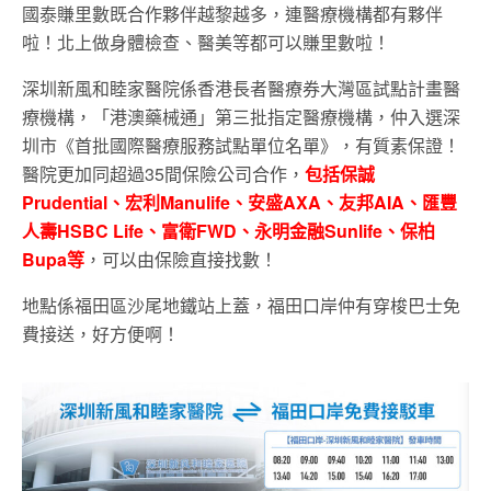
國泰賺里數既合作夥伴越黎越多，連醫療機構都有夥伴
啦！北上做身體檢查、醫美等都可以賺里數啦！
深圳新風和睦家醫院係香港長者醫療券大灣區試點計畫醫
療機構，「港澳藥械通」第三批指定醫療機構，仲入選深
圳市《首批國際醫療服務試點單位名單》，有質素保證！
醫院更加同超過35間保險公司合作，
包括保誠
Prudential、宏利Manulife、安盛AXA、友邦AIA、匯豐
人壽HSBC Life、富衛FWD、永明金融Sunlife、保柏
Bupa等
，可以由保險直接找數！
地點係福田區沙尾地鐵站上蓋，福田口岸仲有穿梭巴士免
費接送，好方便啊！