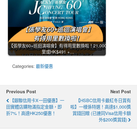
【張學友60+巡迴演唱會】有得用里數換啦！21,000
里或HK$491 +…
Categories:
最新優惠
Previous Post
Next Post
【銀聯信用卡X一田優惠】一
【HSBC信用卡最紅冬日賞有
田實體店購物滿指定金額，即
啦】一樣係特選！高達$1,000獎
折7%！高達HK250優惠！
賞錢回贈 (已連同Visa信用卡額
外$200獎賞錢)