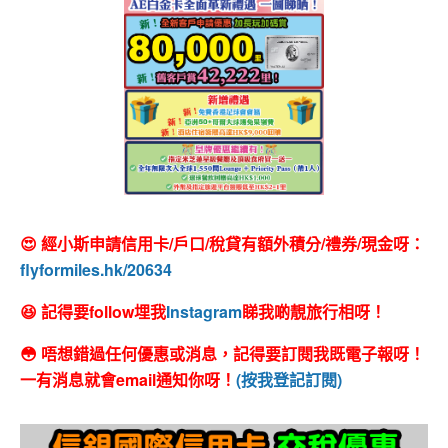
😍 經小斯申請信用卡/戶口/稅貸有額外積分/禮券/現金呀：
flyformiles.hk/20634
😆 記得要follow埋我
Instagram
睇我啲靚旅行相呀！
😳 唔想錯過任何優惠或消息，記得要訂閱我既電子報呀！
一有消息就會email通知你呀！
(按我登記訂閱)