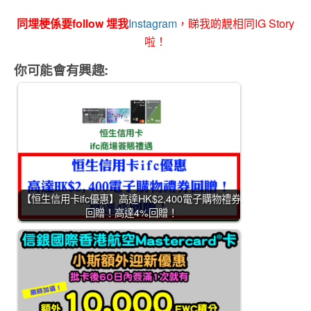
同埋梗係要follow 埋我
Instagram
，睇我啲靚相同IG Story
啦！
你可能會有興趣:
【恒生信用卡ifc優惠】高達HK$2,400電子購物禮券
回贈！高達4%回贈！