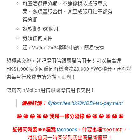
可靈活選擇分期，不論係稅款或賬單交
易、多項簽賬合併、甚至成張月結單都有
得分期
還款期6- 60個月
毋須任何文件
經inMotion 7×24隨時申請，簡易快捷
想輕鬆交稅，就記得用信銀國際信用卡！可以賺高達
HK$1,000現金回贈同有機會贏20,000 FWC積分，再有特
惠每月行政費申請分期。正啊！
快啲去inMotion用信銀國際信用卡交稅！
優惠詳情：
flyformiles.hk/CNCBI-tax-payment
😀 😀 😀 😀 😀 我是一條分隔線 😀 😀 😀 😀 😀 😀
記得同時要like埋我
facebook
，仲要撳埋”see first”，
咁先會第一時間睇到我出既最新優惠！