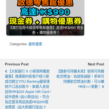
【渣打信用卡啟德零售館優惠】高達HK$990 現金
券 + 購物優惠券！
Categories:
最新優惠
Previous Post
Next Post
【大新銀行 X 小斯限時獨家
【國泰可持續未來】使用可持續
優惠】推廣期內新客戶經小斯
航空燃油，為旅程減碳！參與可
成功開立YOU Banking優易理
持續航空燃油計劃，可以賺
財戶口及扣賬卡，無需入金就
HK$1=1里數！
送你HK$200 Apple Gift Card /
超市禮券 (由小斯送出)，符合
指定要求再送高達HK$200現
金獎賞 (由大新銀行送出) ❗