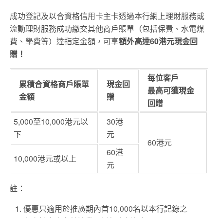
成功登記及以合資格信用卡主卡透過本行網上理財服務或
流動理財服務成功繳交其他商戶賬單（包括保費、水電煤
費、學費等）達指定金額，可享
額外高達60港元現金回
贈！
每位客戶
累積合資格商戶賬單
現金回
最高可獲現金
金額
贈
回贈
5,000至10,000港元以
30港
下
元
60港元
60港
10,000港元或以上
元
註：
優惠只適用於推廣期內首10,000名以本行記錄之