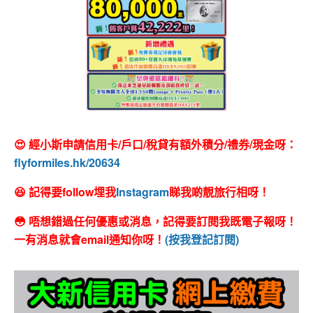
😍 經小斯申請信用卡/戶口/稅貸有額外積分/禮券/現金呀：
flyformiles.hk/20634
😆 記得要follow埋我
Instagram
睇我啲靚旅行相呀！
😳 唔想錯過任何優惠或消息，記得要訂閱我既電子報呀！
一有消息就會email通知你呀！
(按我登記訂閱)