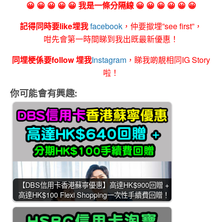
😀 😀 😀 😀 😀 我是一條分隔線 😀 😀 😀 😀 😀 😀
記得同時要like埋我
facebook
，仲要撳埋”see first”，
咁先會第一時間睇到我出既最新優惠！
同埋梗係要follow 埋我
Instagram
，睇我啲靚相同IG Story
啦！
你可能會有興趣:
【DBS信用卡香港蘇寧優惠】高達HK$900回贈 +
高達HK$100 Flexi Shopping一次性手續費回贈！