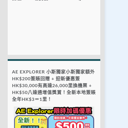
AE EXPLORER 小斯獨家小斯獨家額外
HK$200簽賬回贈 + 迎新優惠簽
HK$30,000有高達26,000里換機票 +
HK$50八達通增值獎賞！全新本地簽賬
全年HK$3＝1里！