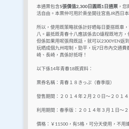
本通票包含
5張價值2,300日圓既1日通票
，您
活自由。本票仲可用於乘坐開往宮島JR西日
所以，使用既策略就係計好晒每日要搭既車，如果
八。最抵既青春十八應該係去D遠程既地方，例
但係如果用呢張飛既話，就可以2300YEN
玩晒成個九州咁制，勁平，玩7日市內交通費
崎、長崎，真係好抵呀！
以下係14年青春18既資料：
票券名稱：青春１８きっぷ（春季版）
發售期間：２０１４年２月２０日～２０１４
利用期間：春季版：２０１４年３月１日～２
價格：￥11500，有5格，可分天使用，不