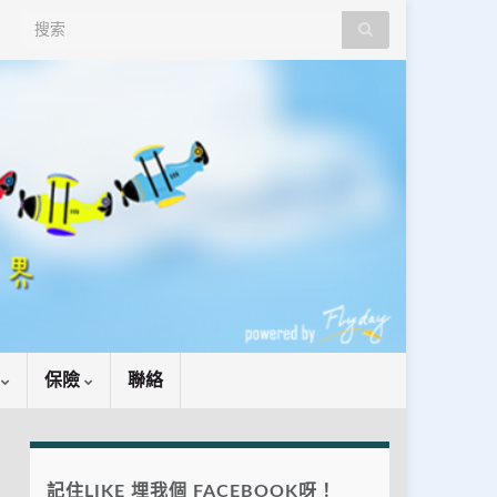
Search for:
識
保險
聯絡
記住LIKE 埋我個 FACEBOOK呀！