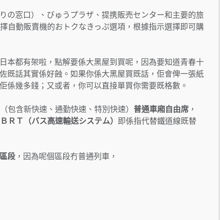
りの窓口）、びゅうプラザ、提携販売センター和主要的旅
選擇自動販賣機的おトクなきっぷ選項，根據指示選擇即可購
日本都有架啦，點解要係大黑屋到買呢，因為要知道青春十
佐既話其實係好蝕。如果你係大黑屋買既話，佢會俾一張紙
佢係幾多錢；又或者，你可以直接單買你需要既格數。
（包含新快速、通勤快速、特別快速）
普通車廂自由席
，
ＢＲＴ（バス高速輸送システム）
即係指代替鐵道線既替
區段
，因為呢個區段冇普通列車，