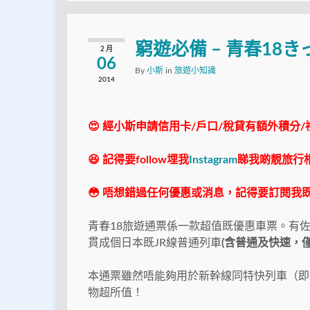
窮遊必備 – 青春18き
2 月
06
By
小斯
in
旅遊小知識
2014
😍 經小斯申請信用卡/戶口/稅貸有額外積分/
😆 記得要follow埋我
Instagram
睇我啲靚旅行
😳 唔想錯過任何優惠或消息，記得要訂閱我既
青春18旅遊通票係一款超值既優惠車票。有
貫成個日本既JR線普通列車
(含普通及快速，
本通票雖然唔能夠用於新幹線同特快列車（即
物超所值！