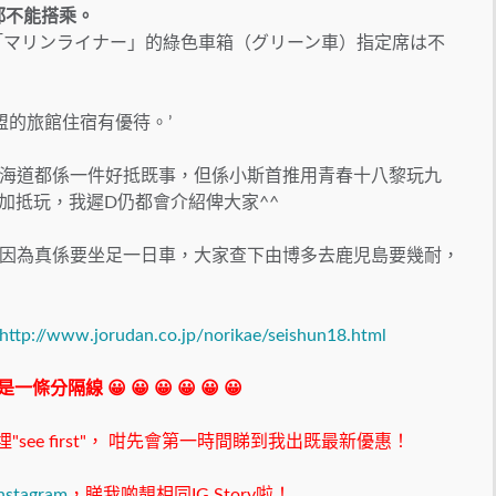
都不能搭乘。
「マリンライナー」的綠色車箱（グリーン車）指定席は不
p加盟的旅館住宿有優待。’
海道都係一件好抵既事，但係小斯首推用青春十八黎玩九
更加抵玩，我遲D仍都會介紹俾大家^^
因為真係要坐足一日車，大家查下由博多去鹿児島要幾耐，
http://www.jorudan.co.jp/norikae/seishun18.html
 我是一條分隔線 😀 😀 😀 😀 😀 😀
ee first"，
咁先會第一時間睇到我出既最新優惠！
nstagram
，睇我啲靚相同IG Story啦！