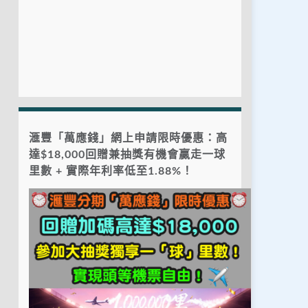
滙豐「萬應錢」網上申請限時優惠：高
達$18,000回贈兼抽獎有機會贏走一球
里數 + 實際年利率低至1.88%！