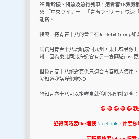
※ 新幹線、特急及急行列車，憑青春18票券
※
「中央ライナー」「青梅ライナー」快速
能搭。
特典：持青春十八的當日在Jr Hotel Grou
其實用青春十八玩晒成個九州，東北或者係北
州，因為東北同北海道會有另一隻窮遊pass
但係青春十八絕對真係只適合青春既人使用，
就知道我講咩架啦XD
想知青春十八可以搭咩車就係呢個網址到查：
😀 😀 😀 😀 😀
記得同時要like埋我
facebook
，仲要撳埋"s
同埋梗係要follow 埋我
I