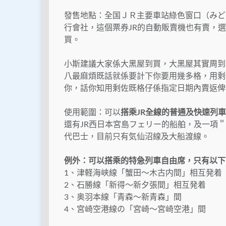
發售地點：全国ＪＲ主要車站綠色窗口（みど
行會社，這個票券JR的自動販賣機也有賣，
買。
小斯建議大家係大黑屋到買，大黑屋其實周到
八最麻煩既話就係要計下你要用幾多格，用剩
你，話你知用剩佐既格仔係指定日期內賣返俾
使用範圍：可以
搭乘JR全線的普通及快速列車
還有JR西日本宮島フェリー的船舶，及一項＂
代巴士，目前只有気仙沼線及大船渡線。
例外：可以搭乘的特急列車自由席，只有以下
1、津軽海峡線「蟹田～木古内間」相互発着
2、石勝線「新得～新夕張間」相互発着
3、奥羽本線「青森～新青森」間
4、宮崎空港線の「宮崎～宮崎空港」間