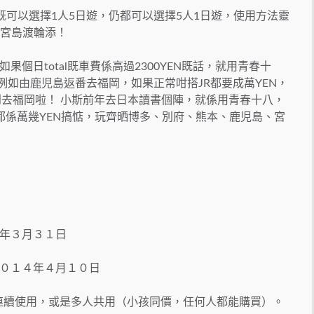
既可以選擇1人5日遊，仍都可以選擇5人1日遊，使用方法靈
本宮島渡輪添！
個日total既車費係高過2300YEN既話，就用青春十
如由鹿児島返番去福岡，如果正常咁搭JR都要成萬YEN，
返到去福岡啦！ 小斯前年去日本讀書個陣，就係用青春十八，
都係萬幾YEN搞惦，玩齊晒博多、別府、熊本、鹿児島、宮
年３月３１日
０１４年４月１０日
用連續使用，或是多人共用（小孩同價，任何人都能購買）。