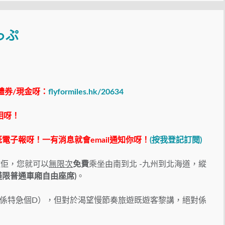
っぷ
禮券/現金呀：
flyformiles.hk/20634
相呀！
電子報呀！一有消息就會email通知你呀！
(按我登記訂閱)
佐佢，您就可以
無限次
免費
乘坐由南到北 -九州到北海道，縱
僅限普通車廂自由座席)
。
係特急個D），但對於渴望慢節奏旅遊既遊客黎講，絕對係