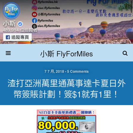
小斯 FlyForMiles
7 7 月, 2018 • 5 Comments
渣打亞洲萬里通萬事達卡夏日外
幣簽賬計劃！簽$1就有1里！