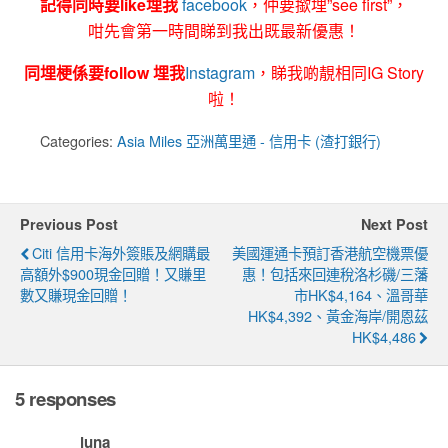
記得同時要like埋我
facebook
，仲要撳埋”see first”，
咁先會第一時間睇到我出既最新優惠！
同埋梗係要follow 埋我
Instagram
，睇我啲靚相同IG Story
啦！
Categories:
Asia Miles 亞洲萬里通 - 信用卡 (渣打銀行)
Previous Post
Next Post
Citi 信用卡海外簽賬及網購最
美國運通卡預訂香港航空機票優
高額外$900現金回贈！又賺里
惠！包括來回連稅洛杉磯/三藩
數又賺現金回贈！
市HK$4,164、溫哥華
HK$4,392、黃金海岸/開恩茲
HK$4,486
5 responses
luna