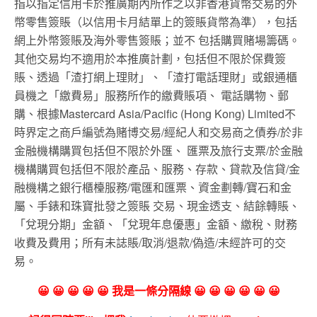
指以指定信用卡於推廣期內所作之以非香港貨幣交易的外
幣零售簽賬（以信用卡月結單上的簽賬貨幣為準），包括
網上外幣簽賬及海外零售簽賬；並不 包括購買賭場籌碼。
其他交易均不適用於本推廣計劃，包括但不限於保費簽
賬、透過「渣打網上理財」、「渣打電話理財」或銀通櫃
員機之「繳費易」服務所作的繳費賬項、 電話購物、郵
購、根據Mastercard Asia/Pacific (Hong Kong) Limited不
時界定之商戶編號為賭博交易/經紀人和交易商之債券/於非
金融機構購買包括但不限於外匯、 匯票及旅行支票/於金融
機構購買包括但不限於產品、服務、存款、貸款及信貸/金
融機構之銀行櫃檯服務/電匯和匯票、資金劃轉/寶石和金
屬、手錶和珠寶批發之簽賬 交易、現金透支、結餘轉賬、
「兌現分期」金額、「兌現年息優惠」金額、繳稅、財務
收費及費用；所有未誌賬/取消/退款/偽造/未經許可的交
易。
😀 😀 😀 😀 😀 我是一條分隔線 😀 😀 😀 😀 😀 😀