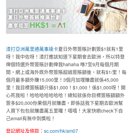
渣打亞洲萬里通萬事達卡
夏日外幣簽賬計劃簽$1就有1里
呀！我中佐呀！渣打應該知道下星期會去歐洲，所以特登
俾個特選外幣簽賬計劃俾我hahaha 喺7至9月每個月期
間，網上或海外既外幣簽賬超過簽賬額後，就有$1/里！每
個月最多額外賺15,000里！3個月加埋賺盡就係45,000
里！我目標簽賬額只係$1,000！$1,000！係$1,000呀！開
心死我啦！哈哈哈哈哈哈哈！總知就係你目標簽賬額額外
簽多$20,000你果個月就賺盡，即係話我下星期去歐洲幫
人買下包包就賺盡萬五里囉！嘻嘻！大家快啲check下自
己email有無中到獎啦！
登記網址及條款：
sc.com/hk/am07