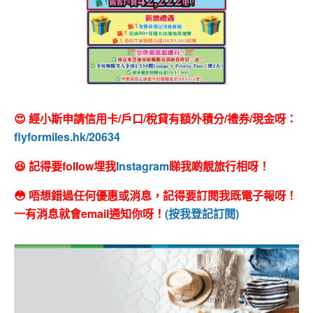
😍 經小斯申請信用卡/戶口/稅貸有額外積分/禮券/現金呀：
flyformiles.hk/20634
😆 記得要follow埋我
Instagram
睇我啲靚旅行相呀！
😳 唔想錯過任何優惠或消息，記得要訂閱我既電子報呀！
一有消息就會email通知你呀！
(按我登記訂閱)