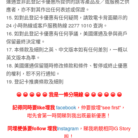
運通並非此登記卡優惠所提供的該等產品及／或服務之供
應者，亦不對其作出任何表述或保證。
15. 如對此登記卡優惠有任何疑問，請致電卡背面顯示的
24 小時熱線或客戶服務熱線 2277 1010 查詢。
16. 如對此登記卡優惠有任何爭議，美國運通及參與商戶
保留最終決定權。
17. 本條款及細則之英、中文版本如有任何差別，一概以
英文版本為準。
18. 美國運通保留隨時修改條款和條件、暫停或終止優惠
的權利，恕不另行通知。
19. 登記卡推廣條款及細則
😀 😀 😀 😀 😀 我是一條分隔線 😀 😀 😀 😀 😀 😀
記得同時要like埋我
facebook
，仲要撳埋”see first”，
咁先會第一時間睇到我出既最新優惠！
同埋梗係要follow 埋我
Instagram
，睇我啲靚相同IG Story
啦！