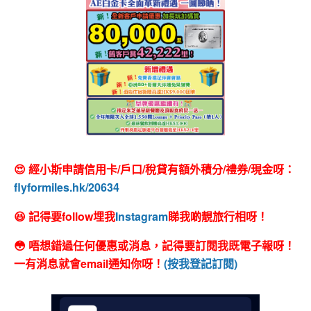
😍 經小斯申請信用卡/戶口/稅貸有額外積分/禮券/現金呀：
flyformiles.hk/20634
😆 記得要follow埋我
Instagram
睇我啲靚旅行相呀！
😳 唔想錯過任何優惠或消息，記得要訂閱我既電子報呀！
一有消息就會email通知你呀！
(按我登記訂閱)