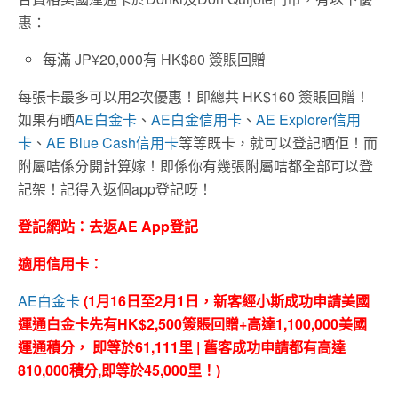
惠：
每滿 JP¥20,000有 HK$80 簽賬回贈
每張卡最多可以用2次優惠！即總共 HK$160 簽賬回贈！
如果有晒
AE白金卡
、
AE白金信用卡
、
AE Explorer信用
卡
、
AE Blue Cash信用卡
等等既卡，就可以登記晒佢！
而
附屬咭係分開計算嫁！即係你有幾張附屬咭都全部可以登
記架！
記得入返個app登記呀！
登記網站：去返AE App登記
適用信用卡：
AE白金卡
(
1月16日至2月1日
，新客經小斯成功申請美國
運通白金卡先有HK$2,500簽賬回贈+高達1,100,000美國
運通積分， 即等於61,111里 | 舊客成功申請都有高達
810,000積分,即等於45,000里！)