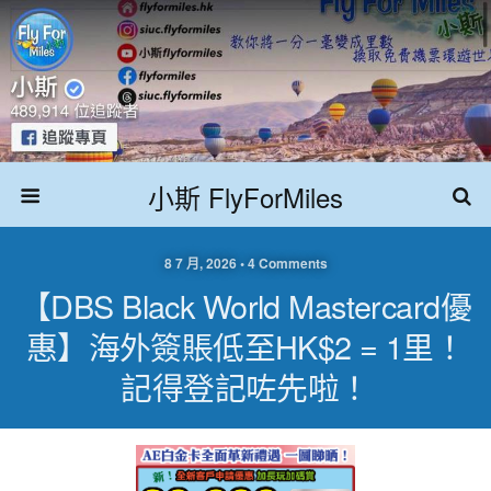
小斯 FlyForMiles
8 7 月, 2026 • 4 Comments
【DBS Black World Mastercard優
惠】海外簽賬低至HK$2 = 1里！
記得登記咗先啦！