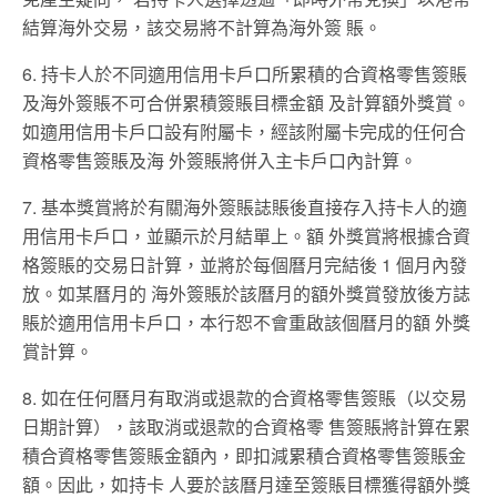
結算海外交易，該交易將不計算為海外簽 賬。
6. 持卡人於不同適用信用卡戶口所累積的合資格零售簽賬
及海外簽賬不可合併累積簽賬目標金額 及計算額外獎賞。
如適用信用卡戶口設有附屬卡，經該附屬卡完成的任何合
資格零售簽賬及海 外簽賬將併入主卡戶口內計算。
7. 基本獎賞將於有關海外簽賬誌賬後直接存入持卡人的適
用信用卡戶口，並顯示於月結單上。額 外獎賞將根據合資
格簽賬的交易日計算，並將於每個曆月完結後 1 個月內發
放。如某曆月的 海外簽賬於該曆月的額外獎賞發放後方誌
賬於適用信用卡戶口，本行恕不會重啟該個曆月的額 外獎
賞計算。
8. 如在任何曆月有取消或退款的合資格零售簽賬（以交易
日期計算），該取消或退款的合資格零 售簽賬將計算在累
積合資格零售簽賬金額內，即扣減累積合資格零售簽賬金
額。因此，如持卡 人要於該曆月達至簽賬目標獲得額外獎