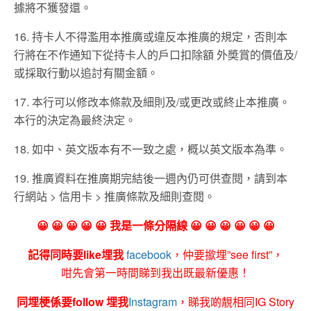
據將不獲發還。
16. 持卡人不得濫用本推廣或違反本推廣的規定，否則本
行將在不作通知下從持卡人的戶口扣除額 外奬賞的價值及/
或採取行動以追討有關金額。
17. 本行可以修改本條款及細則及/或更改或終止本推廣。
本行的決定為最終決定。
18. 如中、英文版本有不一致之處，概以英文版本為準。
19. 推廣資料在推廣期完結後一週內仍可供查閱，請到本
行網站 > 信用卡 > 推廣條款及細則查閱。
😀 😀 😀 😀 😀 我是一條分隔線 😀 😀 😀 😀 😀 😀
記得同時要like埋我
facebook
，仲要撳埋”see first”，
咁先會第一時間睇到我出既最新優惠！
同埋梗係要follow 埋我
Instagram
，睇我啲靚相同IG Story