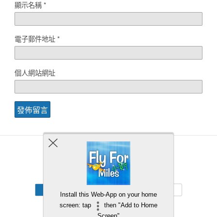
顯示名稱
*
電子郵件地址
*
個人網站網址
Back to top
Mobile
Desktop
Install this Web-App on your home
screen: tap
then "Add to Home
Screen"