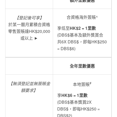
額外里數優惠
合資格海外簽賬^
【登記後可享】
於某一曆月累積合資格
享低至
HK$2 = 1里數
零售簽賬達HK$20,000
(DBS$基本及額外獎賞合
或以上 ►
共6X DBS$，即每HK$250
= DBS$6)
全年里數優惠
【無須登記並無簽賬金
#
本地簽賬
額要求】
享
HK$6 = 1里數
(DBS$基本獎賞2X
DBS$，即每HK$250 =
DBS$2)