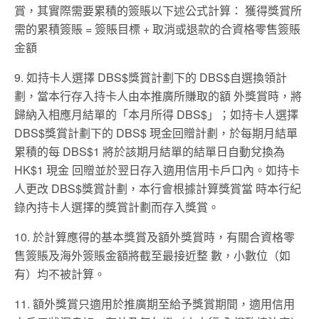
賞，其實際需要累積的簽賬以下述公式計算： 獲得獎賞所
需的累積簽賬 = 簽賬目標 + 取消或退款的合資格零售簽賬
金額
9. 如持卡人選擇 DBS$獎賞計劃下的 DBS$自選換領計
劃，當本行存入持卡人由本推廣所賺取的額 外獎賞時，將
歸納入相應月結單的「本月所得 DBS$」；如持卡人選擇
DBS$獎賞計劃下的 DBS$ 現金回贈計劃，於每期月結單
累積的每 DBS$1 將於該期月結單的結單日自動兌換為
HK$1 現金 回贈並於翌日存入適用信用卡戶口內。如持卡
人更改 DBS$獎賞計劃，本行會根據計算獎賞當 時本行紀
錄內持卡人選擇的獎賞計劃而存入獎賞。
10. 於計算應得的基本獎賞及額外獎賞時，有關合資格零
售簽賬及海外簽賬金額將截至最接近整 數，小數位（如
有）均不被計算。
11. 額外獎賞只適用於推廣期至給予獎賞期間，適用信用