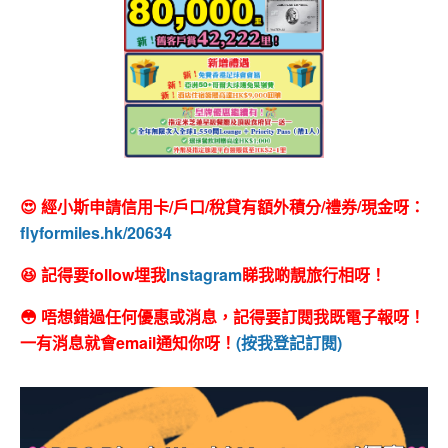
😍 經小斯申請信用卡/戶口/稅貸有額外積分/禮券/現金呀：
flyformiles.hk/20634
😆 記得要follow埋我
Instagram
睇我啲靚旅行相呀！
😳 唔想錯過任何優惠或消息，記得要訂閱我既電子報呀！
一有消息就會email通知你呀！
(按我登記訂閱)