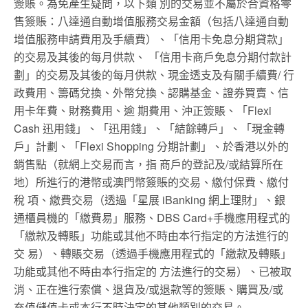
簽賬。為免產生疑問，以下類 別的交易並不屬於合資格零
售簽賬：八達通自動增值服務交易金額（包括八達通自動
增值服務申請費用及手續費）、「信用卡免息分期貸款」
的交易及其後的每月供款、 「信用卡商戶免息分期付款計
劃」的交易及其後的每月供款、現金透支及有關手續費/ 行
政費用、籌碼兌換、外幣兌換、認購基金、證券買賣、信
用卡年費、財務費用、逾 期費用、沖正簽賬、「Flexi
Cash 迅用錢」、「迅用錢」、「結餘轉戶」、「現金轉
戶」計劃、「Flexi Shopping 分期計劃」、於香港以外的
銷售點（就網上交易而言，指 商戶的登記及/或結算所在
地）所進行的港幣或澳門幣簽賬的交易、繳付保費、繳付
稅 項、繳費交易（透過「星展 iBanking 網上理財」、銀
通櫃員機的「繳費易」服務、DBS Card+手機應用程式的
「繳款及轉賬」功能或其他不時由本行指定的方法進行的
交 易）、轉賬交易（透過手機應用程式的「繳款及轉賬」
功能或其他不時由本行指定的 方法進行的交易）、已被取
消、正在進行索償、退貨及/或退款等的簽賬、購買及/或
充值儲值卡或本行不時決定的其他類別的交易。