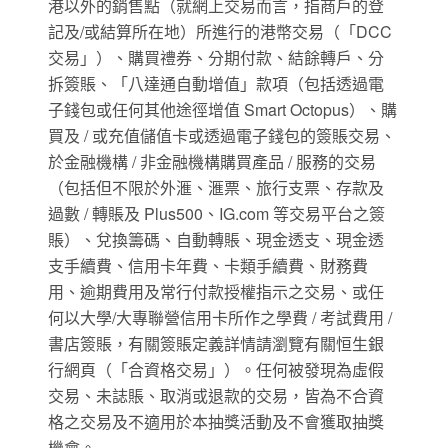
港以外的銷售點（就網上交易而言，指商戶的登
記及/或結算所在地）所進行的港幣交易（「DCC
交易」）、購買禮券、分期付款、結餘轉戶、分
拆簽賬、「八達通自動增值」款項（包括透過電
子錢包或任何其他途徑增值 Smart Octopus）、購
買及 / 或充值儲值卡或透過電子錢包的簽賬交易、
於金融機構 / 非金融機構購買產品 / 服務的交易
（包括但不限於外滙、滙票、旅行支票、存款及
過數 / 轉賬及 Plus500、IG.com 等交易平台之簽
賬）、兌換籌碼、自動轉賬、現金透支、現金透
支手續費、信用卡年費、卡類手續費、財務費
用、逾期費用及常行付款授權指示之交易、或任
何以大學/大專聯營信用卡所作之學費 / 考試費用 /
書店簽賬，有關簽賬定義詳情請瀏覽有關恒生銀
行網頁（「合資格交易」）。任何被發現為虛假
交易、未誌賬、取消或退款的交易，皆為不合資
格之交易及不適用於本抽獎活動及不會獲取抽獎
機會。