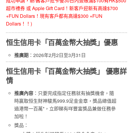
成功申請，新/舊客戶批卡後30日內簽賬滿$100有HK$500
超市禮券 或 Apple Gift Card！新客戶迎新有高達$700
+FUN Dollars！現有客戶都有高達$300 +FUN
Dollars！！)
恒生信用卡
「百萬金幣大抽獎
」
優惠
推廣期
：2026年2月2日至3月31日
恒生信用卡
「
百萬金幣大抽獎
」
優惠詳
情
推廣內容
：只要完成指定任務就有抽獎機會，隨
時贏取恒生財神駿馬999.9足金金章，獎品總值超
過港幣一百萬*，立即睇有咩豐富獎品兼做任務參
加啦！
獎品：