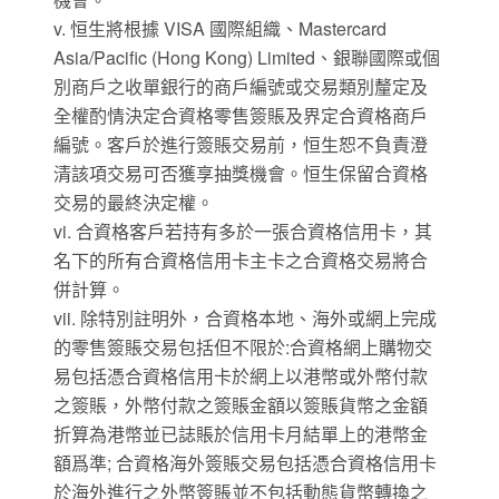
v. 恒生將根據 VISA 國際組織、Mastercard
Asia/Pacific (Hong Kong) Limited、銀聯國際或個
別商戶之收單銀行的商戶編號或交易類別釐定及
全權酌情決定合資格零售簽賬及界定合資格商戶
編號。客戶於進行簽賬交易前，恒生恕不負責澄
清該項交易可否獲享抽獎機會。恒生保留合資格
交易的最終決定權。
vi. 合資格客戶若持有多於一張合資格信用卡，其
名下的所有合資格信用卡主卡之合資格交易將合
併計算。
vii. 除特別註明外，合資格本地、海外或網上完成
的零售簽賬交易包括但不限於:合資格網上購物交
易包括憑合資格信用卡於網上以港幣或外幣付款
之簽賬，外幣付款之簽賬金額以簽賬貨幣之金額
折算為港幣並已誌賬於信用卡月結單上的港幣金
額爲準; 合資格海外簽賬交易包括憑合資格信用卡
於海外進行之外幣簽賬並不包括動態貨幣轉換之