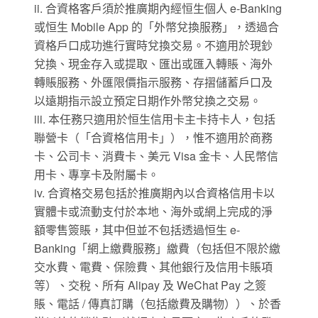
ii. 合資格客戶須於推廣期內經恒生個人 e-Banking
或恒生 Mobile App 的「外幣兌換服務」，透過合
資格戶口成功進行實時兌換交易。不適用於現鈔
兌換、現金存入或提取、匯出或匯入轉賬、海外
轉賬服務、外匯限價指示服務、存摺儲蓄戶口及
以遠期指示設立預定日期作外幣兌換之交易。
iii. 本任務只適用於恒生信用卡主卡持卡人，包括
聯營卡（「合資格信用卡」），惟不適用於商務
卡、公司卡、消費卡、美元 Visa 金卡、人民幣信
用卡、專享卡及附屬卡。
iv. 合資格交易包括於推廣期內以合資格信用卡以
實體卡或流動支付於本地、海外或網上完成的淨
額零售簽賬，其中但並不包括透過恒生 e-
Banking「網上繳費服務」繳費（包括但不限於繳
交水費、電費、保險費、其他銀行及信用卡賬項
等）、交稅、所有 Alipay 及 WeChat Pay 之簽
賬、電話 / 傳真訂購（包括繳費及購物））、於香