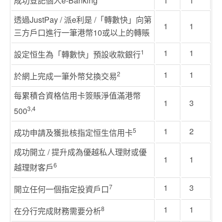
成功登記個人e-Banking
1
1
透過JustPay / 派e利是 /「轉數快」向第
1
1
三方戶口進行一筆港幣10或以上的轉賬
1
1
1
設定恒生為「轉數快」預設收款銀行
1
1
2
於網上完成一筆外幣兌換交易
每累積合資格信用卡簽賬淨值滿港幣
1
3
3,4
500
1
2
5
成功申請及獲批核指定恒生信用卡
成功開立 / 提升成為優越私人理財或優
1
1
6
越理財客戶
1
3
7
開立任何一個指定投資戶口
1
1
8
在分行完成財務需要分析