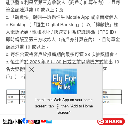
能派發 e 利是至第三方收款人（商戶亦計算在內），且每
筆金額達港幣 10 或以上；及
c. 「轉數快」轉賬—透過恒生 Mobile App 或桌面版個人
e-Banking（「恒生 Digital Banking」）以「轉數快」輸
入電話號碼 / 電郵地址 / 快速支付系統識別碼（FPS ID）
即時轉賬至第三方收款人（商戶亦計算在內），且每筆金
額達港幣 10 或以上。
b. 每名合資格客戶於推廣期內最多可獲 28 次抽獎機會。
c. 恒生將於 2026 年 6 月 30 日或之前以隨機方式抽出 10
名大獎得獎客戶及 228 名二獎得獎客戶（「得獎客
戶」）。獎賞詳情如下：
Install this Web-App on your home
screen: tap
then "Add to Home
Screen"
*「財神駿馬」999.9 足金金章 (6.1 克) 之直徑為 35 毫米，
追蹤小斯
根據 2025 年 10 月 28 日由供應商定立之金價，