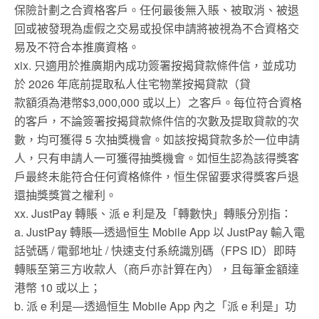
保險計劃之合資格客戶。任何最後無入賬、被取消、被退
回或被發現為虛假之交易或投保申請將被視為不合資格交
易及不符合本推廣資格。
xix. 只適用於推廣期內成功簽署按揭貸款條件信，並成功
於 2026 年底前提取私人住宅物業按揭貸款（貸
款額須為港幣$3,000,000 或以上）之客戶。每位符合資格
的客戶，不論簽署按揭貸款條件信的次數及提取貸款的次
數，均可獲得 5 次抽獎機會。如該按揭貸款多於一位申請
人，只有申請人一可獲得抽獎機會。如恒生認為該得獎客
戶最終未能符合任何資格條件，恒生保留要求得獎客戶退
還抽獎獎賞之權利。
xx. JustPay 轉賬、派 e 利是及「轉數快」轉賬分別指：
a. JustPay 轉賬—透過恒生 Mobile App 以 JustPay 輸入電
話號碼 / 電郵地址 / 快速支付系統識別碼（FPS ID）即時
轉賬至第三方收款人（商戶亦計算在內），且每筆金額達
港幣 10 或以上；
b. 派 e 利是—透過恒生 Mobile App 內之「派 e 利是」功