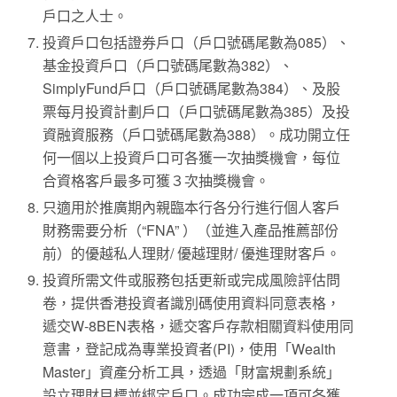
戶口之人士。
投資戶口包括證券戶口（戶口號碼尾數為085）、
基金投資戶口（戶口號碼尾數為382）、
SimplyFund戶口（戶口號碼尾數為384）、及股
票每月投資計劃戶口（戶口號碼尾數為385）及投
資融資服務（戶口號碼尾數為388）。成功開立任
何一個以上投資戶口可各獲一次抽獎機會，每位
合資格客戶最多可獲３次抽獎機會。
只適用於推廣期內親臨本行各分行進行個人客戶
財務需要分析（“FNA” ）（並進入產品推薦部份
前）的優越私人理財/ 優越理財/ 優進理財客戶。
投資所需文件或服務包括更新或完成風險評估問
卷，提供香港投資者識別碼使用資料同意表格，
遞交W-8BEN表格，遞交客戶存款相關資料使用同
意書，登記成為專業投資者(PI)，使用「Wealth
Master」資產分析工具，透過「財富規劃系統」
設立理財目標並綁定戶口。成功完成一項可各獲