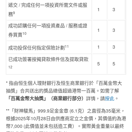
遞交 / 完成任何一項投資所需文件或服
1
3
9
務
成功認購任何一項投資產品 / 服務或證
1
3
10
券買賣
1
3
11
成功投保任何指定保險計劃
已成功簽署按揭貸款條件信及提取貸款
5
5
12
* 指由恒生個人理財銀行及恒生商業銀行於「百萬金幣大
抽獎」合共送出的獎品總值超過港幣一百萬。如需了解
「百萬金幣大抽獎」（商業銀行部分）
詳情，請
按此
。
**「財神駿馬」999.9足金金章 (6.1克）之直徑為35毫米，
根據2025年10月28日由供應商定立之金價，其價值約為港
幣7,000 (此價值並未包括造工費）。實際黃金重量以最終