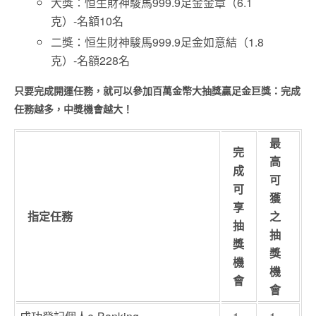
大獎：恒生
財神駿馬
999.9足金金章（6.1
克）-名額10名
二獎：恒生財神駿馬999.9足金如意結（1.8
克）-名額228名
只要完成開運任務，
就可以參加百萬金幣大抽獎贏足金巨獎：
完成
任務越多，中獎機會越大！
最
完
高
成
可
可
獲
享
指定任務
之
抽
抽
獎
獎
機
機
會
會