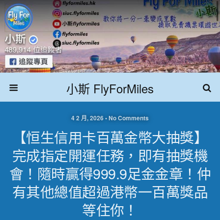
小斯 FlyForMiles
4 2 月, 2026 • No Comments
【恒生信用卡百萬金幣大抽獎】
完成指定開運任務，即有抽獎機
會！隨時贏得999.9足金金章！仲
有其他總值超過港幣一百萬獎品
等住你！