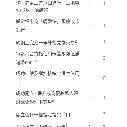
快」向第三方戶口進行一筆港幣
1
1
10或以上的轉賬
設定恒生為「轉數快」預設收款
1
1
1
銀行
1
1
2
於網上完成一筆外幣兌換交易
每累積合資格信用卡簽賬淨值滿
1
3
3,4
港幣500
成功申請及獲批核指定恒生信用
1
2
5
卡
成功開立 / 提升成為優越私人理
1
1
6
財或優越理財客戶
1
3
7
開立任何一個指定投資戶口
1
1
8
在分行完成財務需要分析