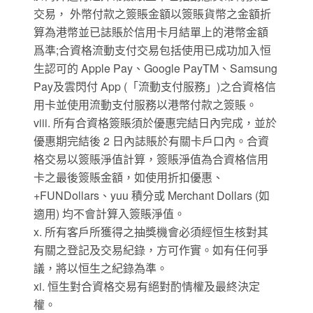
交易， 外幣付款之簽賬金額以簽賬貨幣之金額折
算為港幣並已誌賬於信用卡月結單上的港幣金額
爲準;合資格流動支付交易包括使用已成功加入恒
生認可的 Apple Pay、Google PayTM、Samsung
Pay及雲閃付 App (「流動支付服務」)之合資格信
用卡並使用流動支付服務以港幣付款之簽賬。
viii. 所有合資格簽賬須於優惠完結日內完成，並於
優惠期完結後 2 日內誌賬於有關卡戶口內。合資
格交易以簽賬淨值計算，簽賬淨值為合資格信用
卡之最後簽賬金額，如使用折扣優惠、
+FUNDollars、yuu 積分或 Merchant Dollars (如
適用) 均不會計算入簽賬淨值。
x. 所有客戶所獲得之抽獎機會必須經恒生核對其
有關之登記及交易紀錄，方可作實。如有任何爭
議，將以恒生之紀錄為準。
xi. 恒生對合資格交易有絕對酌情權及最終決定
權。