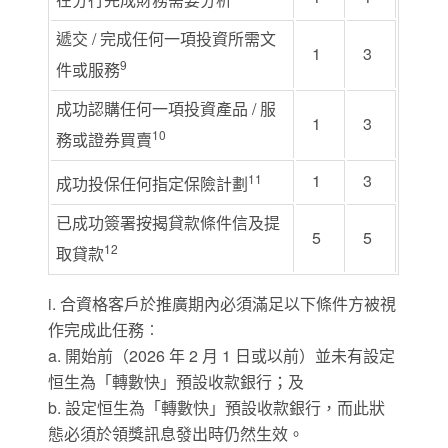
遞交 / 完成任何一項投資所需文
1
3
9
件或服務
成功認購任何一項投資產品 / 服
1
3
10
務或證券買賣
1
3
11
成功投保任何指定保險計劃
已成功簽署按揭貸款條件信及提
5
5
12
取貸款
i. 合資格客戶於推廣期內必須滿足以下條件方被視
作完成此任務︰
a. 開始前（2026 年 2 月 1 日或以前）並未有設定
恒生為「轉數快」預設收款銀行；及
b. 設定恒生為「轉數快」預設收款銀行，而此狀
態必須於領獎訊息發出時仍然生效。