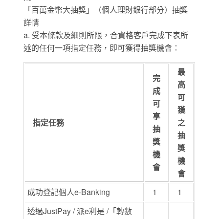
「百萬金幣大抽獎」（個人理財銀行部分）抽獎
詳情
a. 受本條款及細則所限，合資格客戶完成下表所
述的任何一項指定任務，即可獲得抽獎機會：
最
完
高
成
可
可
獲
享
指定任務
之
抽
抽
獎
獎
機
機
會
會
成功登記個人e-Banking
1
1
透過JustPay / 派e利是 /「轉數