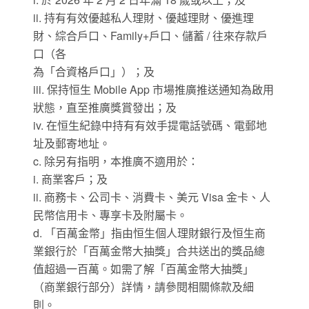
ii. 持有有效優越私人理財、優越理財、優進理
財、綜合戶口、Family+戶口、儲蓄 / 往來存款戶
口（各
為「合資格戶口」）；及
iii. 保持恒生 Mobile App 市場推廣推送通知為啟用
狀態，直至推廣獎賞發出；及
iv. 在恒生紀錄中持有有效手提電話號碼、電郵地
址及郵寄地址。
c. 除另有指明，本推廣不適用於：
i. 商業客戶；及
ii. 商務卡、公司卡、消費卡、美元 Visa 金卡、人
民幣信用卡、專享卡及附屬卡。
d. 「百萬金幣」指由恒生個人理財銀行及恒生商
業銀行於「百萬金幣大抽獎」合共送出的獎品總
值超過一百萬。如需了解「百萬金幣大抽獎」
（商業銀行部分）詳情，請參閱相關條款及細
則。