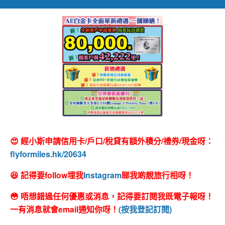
😍 經小斯申請信用卡/戶口/稅貸有額外積分/禮券/現金呀：
flyformiles.hk/20634
😆 記得要follow埋我
Instagram
睇我啲靚旅行相呀！
😳 唔想錯過任何優惠或消息，記得要訂閱我既電子報呀！
一有消息就會email通知你呀！
(按我登記訂閱)