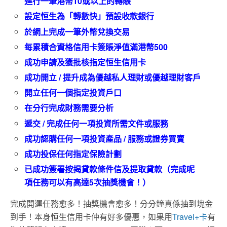
進行一筆港幣10或以上的轉賬
設定恒生為「轉數快」預設收款銀行
於網上完成一筆外幣兌換交易
每累積合資格信用卡簽賬淨值滿港幣500
成功申請及獲批核指定恒生信用卡
成功開立 / 提升成為優越私人理財或優越理財客戶
開立任何一個指定投資戶口
在分行完成財務需要分析
遞交 / 完成任何一項投資所需文件或服務
成功認購任何一項投資產品 / 服務或證券買賣
成功投保任何指定保險計劃
已成功簽署按揭貸款條件信及提取貸款（完成呢
項任務可以有高達5次抽獎機會！）
完成開運任務愈多！抽獎機會愈多！分分鐘真係抽到塊金
到手！本身恒生信用卡仲有好多優惠，如果用
Travel+卡
有