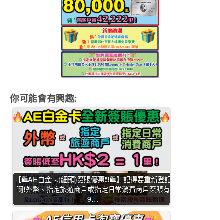
你可能會有興趣:
【🛍️AE白金卡(細頭)簽賬優惠❗❗🛍️】記得要重新登記
啊❗外幣、指定旅遊商戶或指定日常消費商戶簽賬有
9…