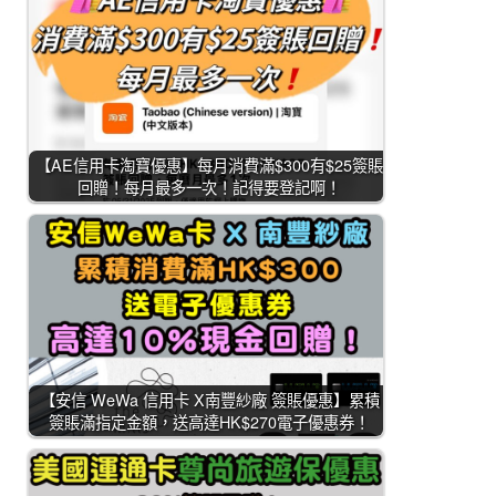
【AE信用卡淘寶優惠】每月消費滿$300有$25簽賬
回贈！每月最多一次！記得要登記啊！
【安信 WeWa 信用卡 X南豐紗廠 簽賬優惠】累積
簽賬滿指定金額，送高達HK$270電子優惠券！