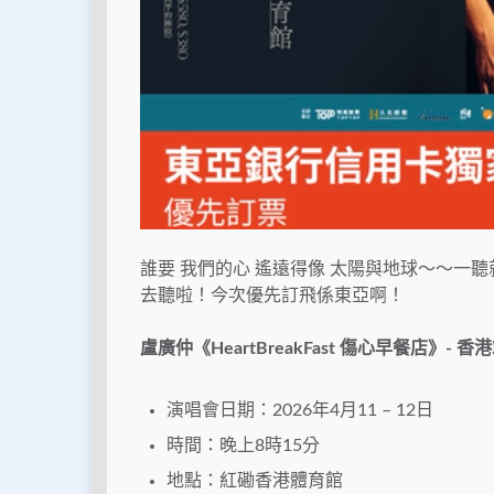
誰要 我們的心 遙遠得像 太陽與地球～～一聽
去聽啦！今次優先訂飛係東亞啊！
盧廣仲《HeartBreakFast 傷心早餐店》- 香
演唱會日期：2026年4月11 – 12日
時間：晚上8時15分
地點：紅磡香港體育館