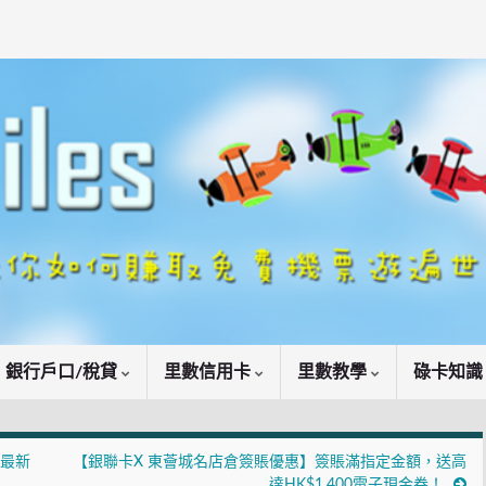
銀行戶口/稅貸
里數信用卡
里數教學
碌卡知
！最新
【銀聯卡X 東薈城名店倉簽賬優惠】簽賬滿指定金額，送高
達HK$1,400電子現金券！