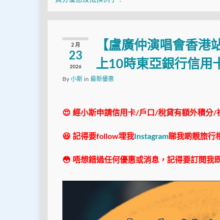
【盧廣仲演唱會香港站
2 月
23
上10時東亞銀行信用
2026
By
小斯
in
最新優惠
😍 經小斯申請信用卡/戶口/稅貸有額外積分/
😆 記得要follow埋我
Instagram
睇我啲靚旅行
😳 唔想錯過任何優惠或消息，記得要訂閱我既