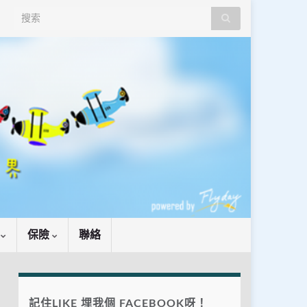
Search for:
識
保險
聯絡
記住LIKE 埋我個 FACEBOOK呀！