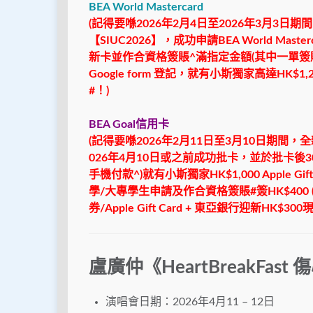
BEA World Mastercard
(記得要喺2026年2月4日至2026年3月3
【SIUC2026】，成功申請BEA World Ma
新卡並作合資格簽賬^滿指定金額(其中一單簽
Google form 登記，就有小斯獨家高達HK$1,2
#！)
BEA Goal信用卡
(
記得要喺
2026
年
2
月
11
日至
3
月
10
日期間，
全
026
年
4
月
10
日或之前成功批卡，並於批卡後
3
手機付款
^)
就有小斯獨家
HK$1,
000 Apple Gif
學
/
大專學生申請及作合資
格簽賬
#
簽
HK$400 
券
/Apple Gift Card +
東亞銀行迎新
HK$300
盧廣仲《HeartBreakFas
演唱會日期：2026年4月11 – 12日