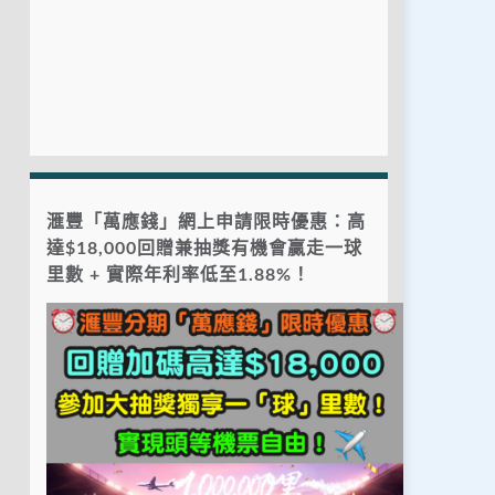
滙豐「萬應錢」網上申請限時優惠：高
達$18,000回贈兼抽獎有機會贏走一球
里數 + 實際年利率低至1.88%！