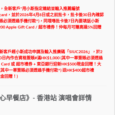
日期間，全新客戶*用小斯指定連結並輸入推薦編號
stercard，並於2026年4月8日或之前批卡，批卡後30日內確認
賬必須透過手機付款^)，同埋喺批卡後7日內要填返小斯
00 Apple Gift Card / 超市禮券！仲每月可賺高達5%回贈
新客戶經小斯成功申請及輸入推廣碼「
SIUC2026
」，於
2
0
日內作合資格
簽賬
#
滿
HK$1,000 (
其中一單簽賬必須透過
t Card
或
超市禮券
+
東亞銀行迎新
HK$500
現金回贈！大
(
其中一單簽賬必須透過手機付款
^)
送
HK$400
超市禮
現金回贈！
)
t 傷心早餐店》- 香港站
演唱會
詳情