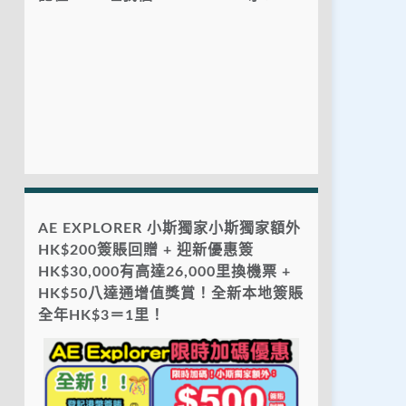
AE EXPLORER 小斯獨家小斯獨家額外
HK$200簽賬回贈 + 迎新優惠簽
HK$30,000有高達26,000里換機票 +
HK$50八達通增值獎賞！全新本地簽賬
全年HK$3＝1里！