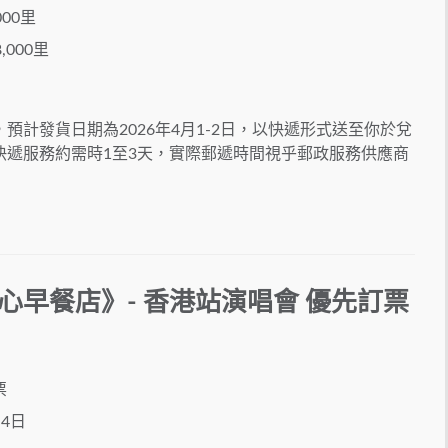
000里
8,000里
計發貨日期為2026年4月1-2日，以快遞形式送至你於兌
快遞服務約需時1至3天，實際郵遞時間視乎郵政服務供應商
t 傷心早餐店》- 香港站
演唱會
優先訂票
票
月4日