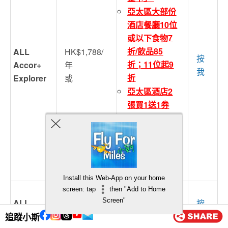
亞太區大部份
酒店餐廳10位
或以下食物7
折/飲品85
ALL
HK$1,788/
按
折；11位起9
Accor+
年
我
折
Explorer
或
亞太區酒店2
張買1送1券
亞太區酒店
sales，A+會
員可以有額外
多15%折扣等
等
Install this Web-App on your home
加贈10個等級
screen: tap
then "Add to Home
Screen"
ALL
按
房晚
EUR99/年
PLUS ibis
我
追蹤小斯
預訂ibis系列