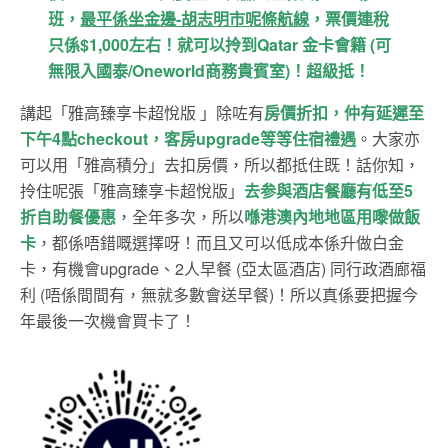
班，
最平係坐金邊-胡志明市呢條航線
，票價連稅
只係$1,000左右！就可以拎到Qatar 金卡會籍 (可
無限入國泰/Oneworld商務貴賓室)！超級抵！
講起「雅高臻享卡超悅版 」除咗有
房價折扣，仲有延遲至
下午4點checkout，客房upgrade等等住宿禮遇
。大家亦
可以用「雅高積分」去扣房價，所以都抵住既！話你知，
拎住呢張「雅高臻享卡超悅版」
去参與酒店餐廳有低至5
折自助餐優惠
，全年多次，所以
喺港澳內地地區用嚟做飯
卡
，都係唔錯嘅選擇呀！而且又可以低成本係升做白金
卡，有機會upgrade、2人早餐 (亞太區酒店) 同行政酒廊福
利 (唔係間間有，無就多數會送早餐)！所以真係要把握今
年最後一次機會買卡了！