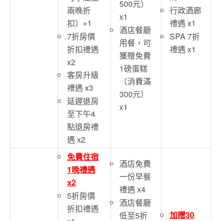
500元）
兩晚折
行政酒廊
x1
扣）+1
禮遇 x1
酒店餐廳
7折房價
SPA 7折
用餐，可
折扣禮遇
禮遇 x1
獲贈免費
x2
1磅蛋糕
客房升級
（消費滿
禮遇 x3
300元）
延遲退房
x1
至下午4
點退房禮
遇 x2
免費住宿
酒店免費
1晚禮遇
一份早餐
x2
禮遇 x4
5折房價
酒店餐廳
折扣禮遇
加贈30
低至5折