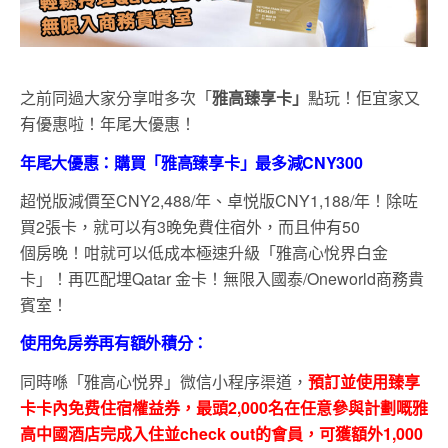
之前同過大家分享咁多次「
雅高臻享卡」
點玩！佢宜家又
有優惠啦！年尾大優惠！
年尾大優惠：購買「雅高臻享卡」最多減CNY300
超悦版減價至
CNY2,488/
年、卓悦版
CNY1,188/
年！除咗
買
2
張卡，就可以有
3
晚免費住宿外，而且仲有
50
個房晚！
咁就可以低成本極速升級「雅高心悅界白金
卡」！再匹配埋Qatar 金卡！無限入國泰/Oneworld商務貴
賓室！
使用免房券再有額外積分：
同時喺「雅高心悦界」微信小程序渠道，
預訂並使用臻享
卡卡內免费住宿權益券，最頭2,000名在任意參與計劃嘅雅
高中國酒店完成入住並check out的會員，可獲額外1,000