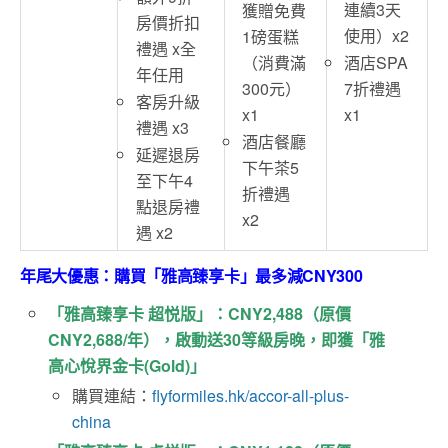
連續3天
獲贈免費
房價折扣
使用）x2
1磅蛋糕
禮遇 x全
酒店SPA
（消費滿
年任用
7折禮遇
300元）
客房升級
x1
x1
禮遇 x3
酒店餐廳
延遲退房
下午茶5
至下午4
折禮遇
點退房禮
x2
遇 x2
年尾大優惠：購買「雅高臻享卡」最多減CNY300
「雅高臻享卡 超悦版」：CNY2,488（原價
CNY2,688/年），啟動送3​​0等級房晚，即獲「雅
高心悅界金卡(Gold)」
購買連結：
flyformiles.hk/accor-all-plus-
china