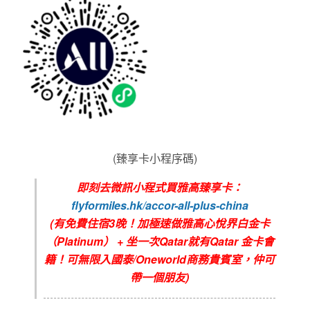
(臻享卡小程序碼)
即刻去微訊小程式買雅高臻享卡：
flyformiles.hk/accor-all-plus-china
(有免費住宿3晚！加極速做雅高心悅界白金卡
（Platinum） + 坐一次Qatar就有Qatar 金卡會
籍！可無限入國泰/Oneworld商務貴賓室，仲可
帶一個朋友)