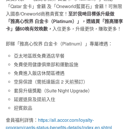
「Qatar 金卡」會籍 及「Oneworld藍寶石」會籍！可無限
入國泰/Oneworld商務貴賓室！
至於我哋目標係升級做
「雅高心悅界 白金卡（Platinum）」，透過買「雅高臻享
卡」儲60晚有效晚數，
入住更多，升級更快，賺取更多！
即睇「雅高心悅界 白金卡（Platinum）」專屬禮遇：
亞太地區既免費酒店早餐
免費使用健康俱樂部和運動設施
免費進入飯店休閒區禮遇
空房保證（需抵達飯店 2 天前預訂）
套房升級獎勵（Suite Night Upgrade）
延遲退房及提前入住
迎賓飲品
會員福利詳情：
https://all.accor.com/loyalty-
program/cards-status-benefits-details/index.en.shtml