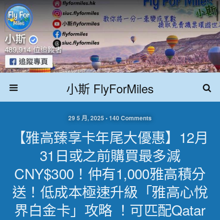
小斯 FlyForMiles
29 5 月, 2025 • 140 Comments
【雅高臻享卡年尾大優惠】12月
31日或之前購買最多減
CNY$300！仲有1,000雅高積分
送！低成本極速升級「雅高心悅
界白金卡」攻略 ！可匹配Qatar