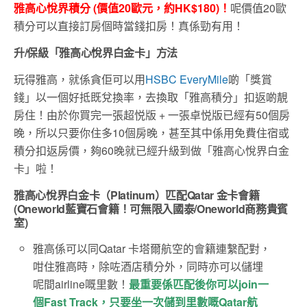
雅高心悅界積分 (價值20歐元，約HK$180)！
呢價值20歐
積分可以直接訂房個時當錢扣房！真係勁有用！
升/保級
「雅高心悅界白金卡」
方法
玩得雅高，就係貪佢可以用
HSBC EveryMile
啲「獎賞
錢」以一個好抵既兌換率，去換取「雅高積分」扣返啲靚
房住！由於你買完一張超悦版 + 一張卓悦版已經有50個房
晚，所以只要你住多10個房晚，甚至其中係用免費住宿或
積分扣返房價，夠60晚就已經升級到做「雅高心悅界白金
卡」啦！
雅高心悅界白金卡（
Platinum
）
匹配Qatar 金卡會籍
(Oneworld藍寶石會籍！可無限入國泰/Oneworld商務貴賓
室)
雅高係可以同Qatar 卡塔爾航空的會籍連繫配對，
咁住雅高時，除咗酒店積分外，同時亦可以儲埋
呢間airline嘅里數！
最重要係匹配後你可以join一
個Fast Track，只要坐一次儲到里數嘅Qatar航