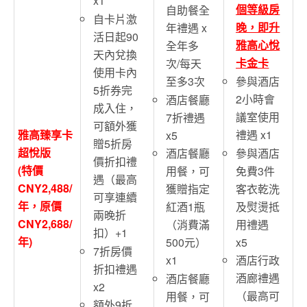
x1
個等級房
自助餐全
自卡片激
晚，即升
年禮遇 x
活日起90
雅高心悅
全年多
天內兌換
卡金卡
次/每天
使用卡內
參與酒店
至多3次
5折券完
2小時會
酒店餐廳
成入住，
議室使用
7折禮遇
可額外獲
禮遇 x1
雅高臻享卡
x5
贈5折房
超悅版
參與酒店
酒店餐廳
價折扣禮
(特價
免費3件
用餐，可
遇（最高
CNY2,488/
客衣乾洗
獲贈指定
可享連續
年，原價
及熨燙抵
紅酒1瓶
兩晚折
CNY2,688/
用禮遇
（消費滿
扣）+1
年)
x5
500元）
7折房價
酒店行政
x1
折扣禮遇
酒廊禮遇
酒店餐廳
x2
（最高可
用餐，可
額外9折