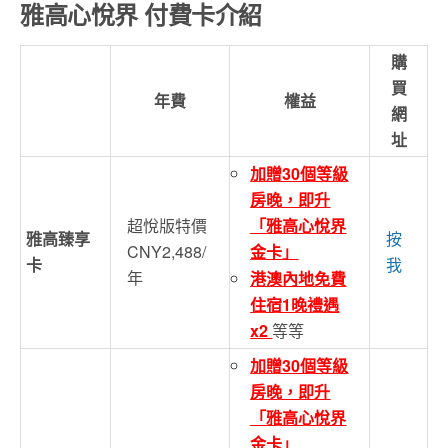
雅高心悅界 付費卡介紹
購
買
年費
權益
網
址
加贈30個等級
房晚，即升
超悅版特價
「雅高心悅界
雅高臻享
按
CNY2,488/
金卡」
卡
我
年
港澳內地免費
住宿1晚禮遇
x2
等等
加贈30個等級
房晚，即升
「雅高心悅界
金卡」