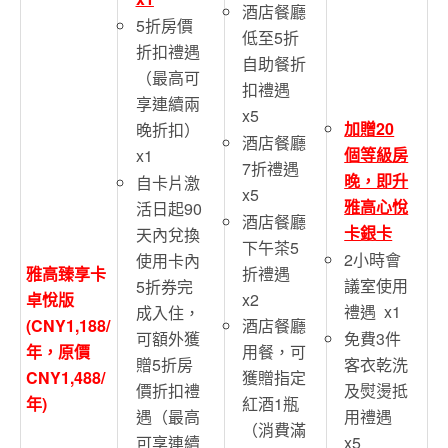
酒店餐廳
5折房價
低至5折
折扣禮遇
自助餐折
（最高可
扣禮遇
享連續兩
x5
加贈20
晚折扣）
酒店餐廳
個等級房
x1
7折禮遇
晚，即升
自卡片激
x5
雅高心悅
活日起90
酒店餐廳
卡銀卡
天內兌換
下午茶5
2小時會
使用卡內
折禮遇
雅高臻享卡
議室使用
5折券完
x2
卓悅版
禮遇 x1
成入住，
(CNY1,188/
酒店餐廳
免費3件
可額外獲
年，原價
用餐，可
客衣乾洗
贈5折房
CNY1,488/
獲贈指定
及熨燙抵
價折扣禮
年)
紅酒1瓶
用禮遇
遇（最高
（消費滿
x5
可享連續