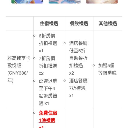
住宿禮遇
餐飲禮遇
其他禮遇
6折房價
酒店餐廳
折扣禮遇
低至5折
x1
自助餐折
雅高臻享卡
7折房價
加贈5個
扣禮遇
歡悅版
折扣禮遇
等級房晚
x2
(CNY388/
x2
年)
酒店餐廳
延遲退房
7折禮遇
至下午4
x1
點退房禮
遇 x1
免費住宿
1晚禮遇
x1