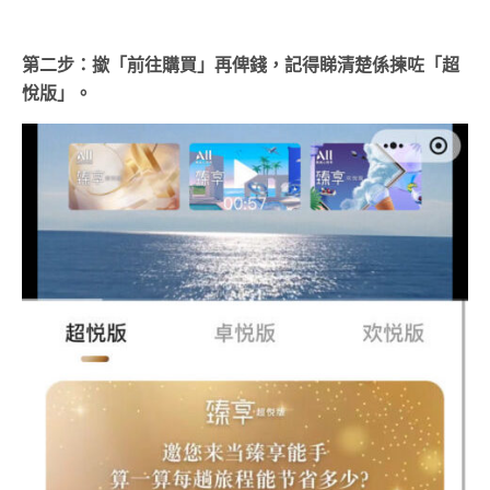
第二步：撳「前往購買」再俾錢，記得睇清楚係揀咗「超
悅版」。