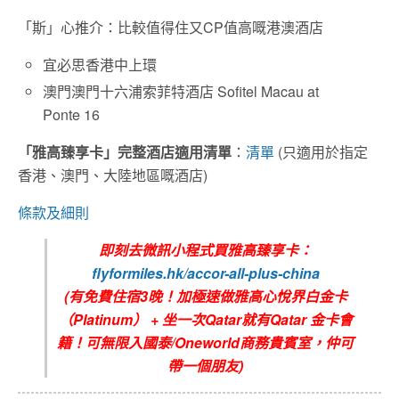
「斯」心推介：比較值得住又CP值高嘅港澳酒店
宜必思香港中上環
澳門澳門十六浦索菲特酒店 Sofitel Macau at
Ponte 16
「雅高臻享卡」完整酒店適用清單
：
清單
(只適用於指定
香港、澳門、大陸地區嘅酒店)
條款及細則
即刻去微訊小程式買雅高臻享卡：
flyformiles.hk/accor-all-plus-china
(有免費住宿3晚！加極速做雅高心悅界白金卡
（Platinum） + 坐一次Qatar就有Qatar 金卡會
籍！可無限入國泰/Oneworld商務貴賓室，仲可
帶一個朋友)