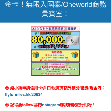
金卡！無限入國泰/Oneworld商務
貴賓室！
😍 經小斯申請信用卡/戶口/稅貸有額外積分/禮券/現金呀：
flyformiles.hk/20634
😆 記得要follow埋我
Instagram
睇我啲靚旅行相呀！