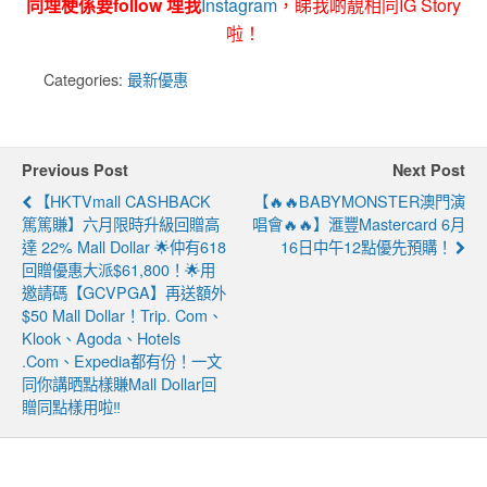
同埋梗係要follow 埋我
Instagram
，睇我啲靚相同IG Story
啦！
Categories:
最新優惠
Previous Post
Next Post
【HKTVmall CASHBACK
【🔥🔥BABYMONSTER澳門演
篤篤賺】六月限時升級回贈高
唱會🔥🔥】滙豐Mastercard 6月
達 22% Mall Dollar 🌟仲有618
16日中午12點優先預購！
回贈優惠大派$61,800！🌟用
邀請碼【GCVPGA】再送額外
$50 Mall Dollar！Trip. Com、
Klook、Agoda、Hotels
.com、Expedia都有份！一文
同你講晒點樣賺Mall Dollar回
贈同點樣用啦‼️