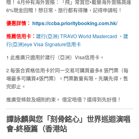
贈！ 6月仲有海外簽賬：「飛」常賞您•載譽海外簽賬高達
6%現金回贈！想日常、旅行都有得賺，記得申請啦！
優惠詳情：
https://ccba.prioritybooking.com.hk/
推薦信用卡：
建行(亞洲) TRAVO World Mastercard
、
建
行(亞洲)eye Visa Signature信用卡
1 此推廣只適用於建行（亞洲）Visa信用卡。
2 每張合資格信用卡於同一交易可購買最多8 張門票（每
場最多可購買4張門票）。門票數量有限，先購先得，售
完即止。
推廣受條款及細則約束。 借定唔借？還得到先好借！
譚詠麟與您「刻骨銘心」世界巡迴演唱
會-終極篇（香港站