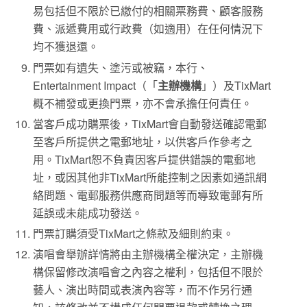
易包括但不限於已繳付的相關票務費、顧客服務
費、派遞費用或行政費（如適用）在任何情況下
均不獲退還。
門票如有遺失、塗污或被竊，本行、
Entertainment Impact（「
主辦機構
」）及TixMart
概不補發或更換門票，亦不會承擔任何責任。
當客戶成功購票後，TixMart會自動發送確認電郵
至客戶所提供之電郵地址，以供客戶作參考之
用。TixMart恕不負責因客戶提供錯誤的電郵地
址，或因其他非TixMart所能控制之因素如通訊網
絡問題、電郵服務供應商問題等而導致電郵有所
延誤或未能成功發送。
門票訂購須受TixMart之條款及細則約束。
演唱會舉辦詳情將由主辦機構全權決定，主辦機
構保留修改演唱會之內容之權利，包括但不限於
藝人、演出時間或表演內容等，而不作另行通