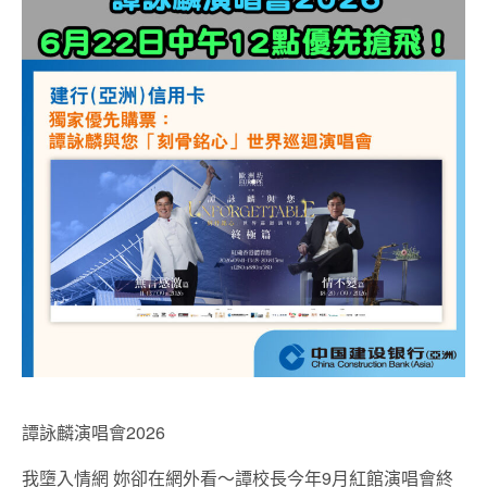
譚詠麟演唱會2026
我墮入情網 妳卻在網外看～譚校長今年9月紅館演唱會終