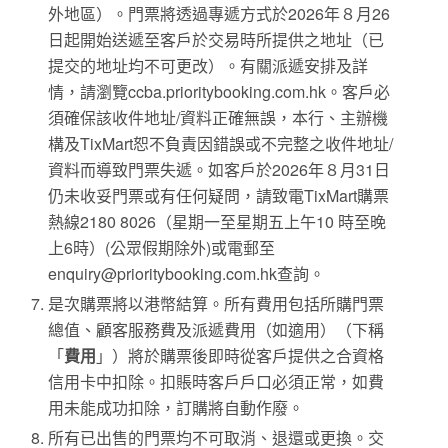
外地區）。門票將透過專遞方式於2026年８月26
日起開始送遞至客戶於交易時所提供之地址（已
提交的地址均不可更改）。有關派遞安排及詳
情，請瀏覽ccba.prioritybooking.com.hk。客戶必
須確保該收件地址/資料正確無誤，本行、主辦機
構及TixMart恕不負責因錯誤或不完整之收件地址/
資料而導致門票失遞。如客戶於2026年８月31日
仍未收妥門票或有任何疑問，請致電TixMart購票
熱線2180 8026（星期一至星期五上午10 時至晚
上6時）(公眾假期除外)或電郵至
enquiry@prioritybooking.com.hk
查詢。
是次購票將以港幣結算。所有費用包括所購門票
總值、顧客服務費及派遞費用（如適用）（下稱
「
費用
」）將於購票後即時從客戶提供之合資格
信用卡中扣除。扣賬時客戶戶口必須正常，如費
用未能成功扣除，訂購將自動作廢。
所有已出售的門票均不可取消、退還或更換。交