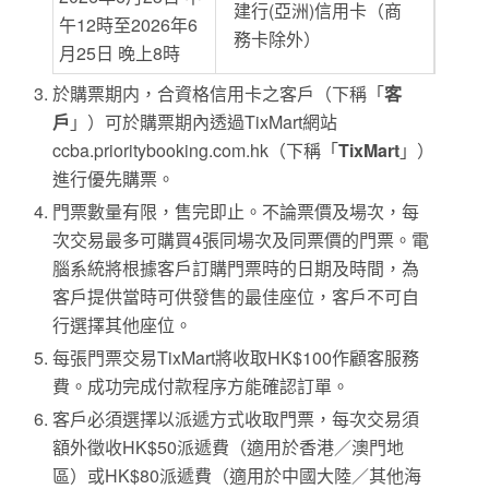
建行(亞洲)信用卡（商
午12時至2026年6
務卡除外）
月25日 晚上8時
於購票期内，合資格信用卡之客戶（下稱「
客
戶
」）可於購票期內透過TixMart網站
ccba.prioritybooking.com.hk（下稱「
TixMart
」）
進行優先購票。
門票數量有限，售完即止。不論票價及場次，每
次交易最多可購買4張同場次及同票價的門票。電
腦系統將根據客戶訂購門票時的日期及時間，為
客戶提供當時可供發售的最佳座位，客戶不可自
行選擇其他座位。
每張門票交易TixMart將收取HK$100作顧客服務
費。成功完成付款程序方能確認訂單。
客戶必須選擇以派遞方式收取門票，每次交易須
額外徵收HK$50派遞費（適用於香港／澳門地
區）或HK$80派遞費（適用於中國大陸／其他海