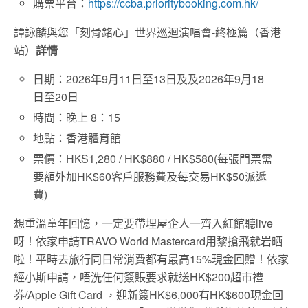
購票平台：
https://ccba.prioritybooking.com.hk/
譚詠麟與您「刻骨銘心」世界巡迴演唱會-終極篇（香港
站）
詳情
日期：2026年9月11日至13日及及2026年9月18
日至20日
時間：晚上 8：15
地點：香港體育館
票價：HKS1,280 / HK$880 / HK$580(每張門票需
要額外加HK$60客戶服務費及每交易HK$50派遞
費)
想重溫童年回憶，一定要帶埋屋企人一齊入紅館聽live
呀！依家申請TRAVO World Mastercard用黎搶飛就岩晒
啦！平時去旅行同日常消費都有最高15%現金回贈！依家
經小斯申請，唔洗任何簽賬要求就送HK$200超市禮
券/Apple Gift Card ，迎新簽HK$6,000有HK$600現金回