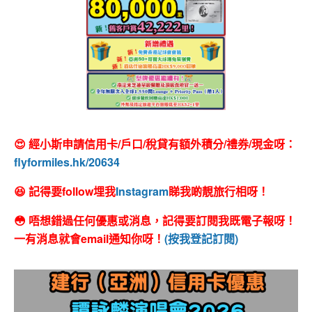
😍 經小斯申請信用卡/戶口/稅貸有額外積分/禮券/現金呀：
flyformiles.hk/20634
😆 記得要follow埋我
Instagram
睇我啲靚旅行相呀！
😳 唔想錯過任何優惠或消息，記得要訂閱我既電子報呀！
一有消息就會email通知你呀！
(按我登記訂閱)