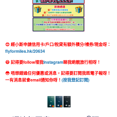
😍 經小斯申請信用卡/戶口/稅貸有額外積分/禮券/現金呀：
flyformiles.hk/20634
😆 記得要follow埋我
Instagram
睇我啲靚旅行相呀！
😳 唔想錯過任何優惠或消息，記得要訂閱我既電子報呀！
一有消息就會email通知你呀！
(按我登記訂閱)