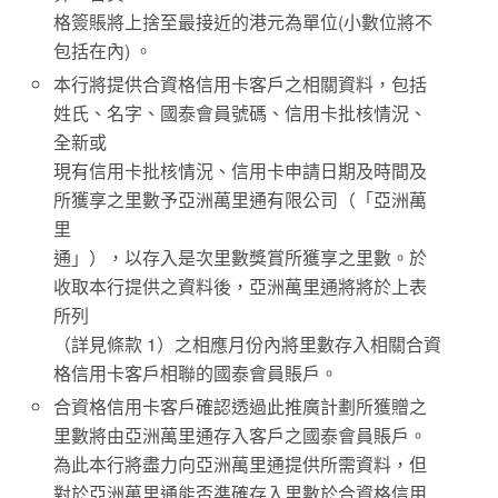
格簽賬將上捨至最接近的港元為單位(小數位將不
包括在內) 。
本行將提供合資格信用卡客戶之相關資料，包括
姓氏、名字、國泰會員號碼、信用卡批核情況、
全新或
現有信用卡批核情況、信用卡申請日期及時間及
所獲享之里數予亞洲萬里通有限公司（「亞洲萬
里
通」），以存入是次里數獎賞所獲享之里數。於
收取本行提供之資料後，亞洲萬里通將將於上表
所列
（詳見條款 1）之相應月份內將里數存入相關合資
格信用卡客戶相聯的國泰會員賬戶。
合資格信用卡客戶確認透過此推廣計劃所獲贈之
里數將由亞洲萬里通存入客戶之國泰會員賬戶。
為此本行將盡力向亞洲萬里通提供所需資料，但
對於亞洲萬里通能否準確存入里數於合資格信用