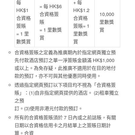
每
+ 每
= 每 HK$6
HK$1
HK$1.2
合資格簽
10,000
合資格
合資格
賬
里數獎
簽賬
簽賬= 1
= 1 里數獎
賞
= 1 里
里數獎
賞
數獎賞
賞
合資格簽賬之定義為推廣期內於指定網頁獨立預
先付款酒店預訂之單一淨簽賬金額滿 HK$1,000
或以上。為免存疑，此推廣不適用於在目的地付
款的預訂，亦不可與其他優惠同時使用。
透過指定網頁預訂以下項目均不視為「合資格簽
賬」：(1)自非指定網頁提供的酒店。 (2)租車獨立
之預
訂。(3)使用非港元付款的預訂。
所有的合資格簽賬須於 7 日內或之前誌賬，有關
日期以合資格信用卡之月結單上之簽賬日期計
算。合資