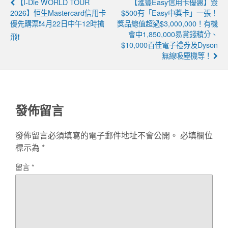
【i-Dle WORLD TOUR
【滙豐easy信用卡優惠】簽
2026】恒生Mastercard信用卡
$500有「easy中獎卡」一張！
優先購票❗4月22日中午12時搶
獎品總值超過$3,000,000！有機
會中1,850,000易賞錢積分、
飛❗
$10,000百佳電子禮券及Dyson
無線吸塵機等！
發佈留言
發佈留言必須填寫的電子郵件地址不會公開。
必填欄位
標示為
*
留言
*