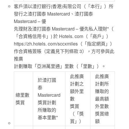
客戶須以渣打銀行(香港)有限公司（「本行」）所
發行之渣打國泰 Mastercard、渣打國泰
Mastercard – 優
先理財及渣打國泰 Mastercard – 優先私人理財*（
「合資格信用卡」) 於 Hotels. com（「商戶」）
https://zh.hotels. com/sccxmiles（「指定網頁」）
作合資格簽賬（定義見下列條款 3），方可參與此
推廣
計劃賺取「亞洲萬里通」里數（「里數」）。
此推廣
此推廣
於渣打國
計劃之
計劃所
泰
額外里
賺取的
總里數
Mastercard
數
最高額
獎賞
獎賞計劃
獎賞
外里數
所賺取的
（「獎
獎賞總
基本里數*
賞」）
額