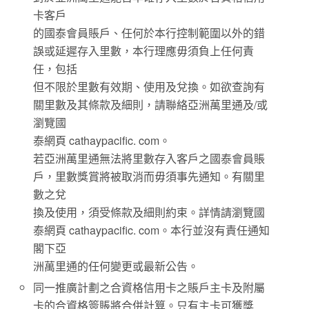
卡客戶
的國泰會員賬戶、任何於本行控制範圍以外的錯
誤或延遲存入里數，本行理應毋須負上任何責
任，包括
但不限於里數有效期、使用及兌換。如欲查詢有
關里數及其條款及細則，請聯絡亞洲萬里通及/或
瀏覽國
泰網頁 cathaypacific. com。
若亞洲萬里通無法將里數存入客戶之國泰會員賬
戶，里數獎賞將被取消而毋須事先通知。有關里
數之兌
換及使用，須受條款及細則約束。詳情請瀏覽國
泰網頁 cathaypacific. com。本行並沒有責任通知
閣下亞
洲萬里通的任何變更或最新公告。
同一推廣計劃之合資格信用卡之賬戶主卡及附屬
卡的合資格簽賬將合併計算。只有主卡可獲獎