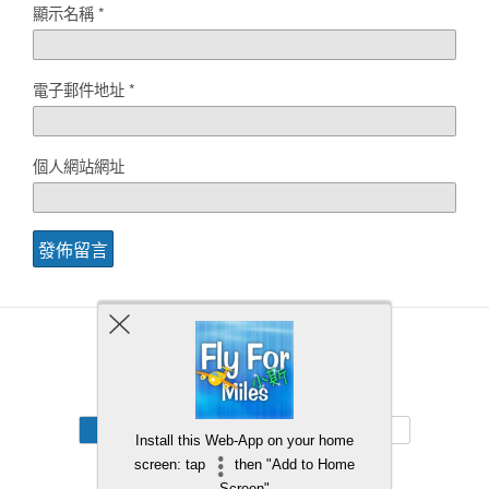
顯示名稱
*
電子郵件地址
*
個人網站網址
Back to top
Mobile
Desktop
Install this Web-App on your home
screen: tap
then "Add to Home
Screen"