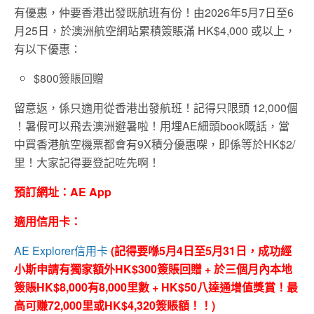
有優惠，仲要香港出發既航班有份！由2026年5月7日至6
月25日，於澳洲航空網站累積簽賬滿 HK$4,000 或以上，
有以下優惠：
$800簽賬回贈
留意返，係只適用從香港出發航班！記得只限頭 12,000個
！暑假可以飛去澳洲避暑啦！用埋AE細頭book嘅話，當
中買香港航空機票都會有9X積分優惠㗎，即係等於HK$2/
里！大家記得要登記咗先啊！
預訂網址：AE App
適用信用卡：
AE Explorer信用卡
(記得要喺
5月4日至5月31日
，成功經
小斯申請有獨家額外HK$300簽賬回贈 + 於三個月內本地
簽賬HK$8,000有8,000里數 + HK$50八達通增值獎賞！最
高可賺72,000里或HK$4,320簽賬額！！)