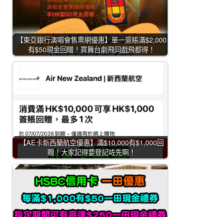
【東亞銀行演唱會售票網優惠】單一簽賬滿$2,000
有$50現金回贈！買舞台劇飛同戲飛都得！
【AE卡新西蘭航空優惠】滿$10,000有$1,000回
贈！大家記得要登記咗先啊！