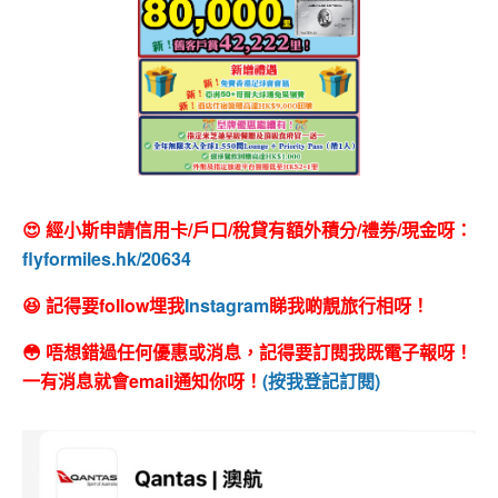
😍 經小斯申請信用卡/戶口/稅貸有額外積分/禮券/現金呀：
flyformiles.hk/20634
😆 記得要follow埋我
Instagram
睇我啲靚旅行相呀！
😳 唔想錯過任何優惠或消息，記得要訂閱我既電子報呀！
一有消息就會email通知你呀！
(按我登記訂閱)