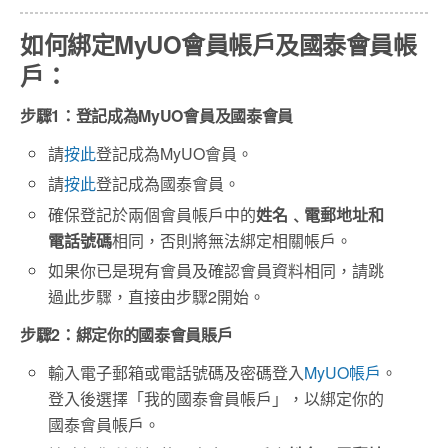
如何綁定MyUO會員帳戶及國泰會員帳
戶：
步驟1：登記成為MyUO會員及國泰會員
請
按此
登記成為
MyUO
會員。
請
按此
登記成為國泰會員。
確保登記於兩個會員帳戶中的
姓名﹑電郵地址和
電話號碼
相同，否則將無法綁定相關帳戶。
如果你已是現有會員及確認會員資料相同，請跳
過此步驟，直接由步驟
2
開始。
步驟2：綁定你的國泰會員賬戶
輸入電子郵箱或電話號碼及密碼登入
MyUO
帳戶
。
登入後選擇「我的國泰會員帳戶」，以綁定你的
國泰會員帳戶。