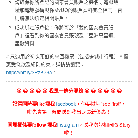
請確保你所登記的國泰會員賬戶之
姓名﹑電郵地
址和電話號碼
與你MyUO的賬戶資料完全相同，否
則將無法綁定相關賬戶。
成功綁定賬戶後，你將可於「我的國泰會員賬
戶」裡看到你的國泰會員賬號及「亞洲萬里通」
里數資料！
# 只適用於初次預訂的來回機票（包括多城市行程）。優
惠受條款及細則約束，詳情請瀏覽：
https://bit.ly/3PzK76a
。
😀 😀 😀 😀 😀 我是一條分隔線 😀 😀 😀 😀 😀 😀
記得同時要like埋我
facebook
，仲要撳埋”see first”，
咁先會第一時間睇到我出既最新優惠！
同埋梗係要follow 埋我
Instagram
，睇我啲靚相同IG Story
啦！