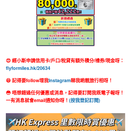
😍 經小斯申請信用卡/戶口/稅貸有額外積分/禮券/現金呀：
flyformiles.hk/20634
😆 記得要follow埋我
Instagram
睇我啲靚旅行相呀！
😳 唔想錯過任何優惠或消息，記得要訂閱我既電子報呀！
一有消息就會email通知你呀！
(按我登記訂閱)