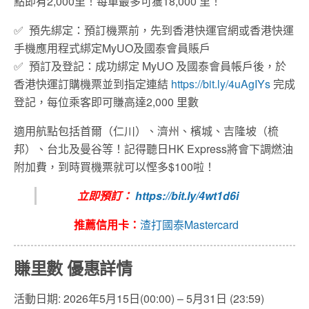
點即有2,000里！每單最多可獲18,000 里！
✅
預先綁定：預訂機票前，先到香港快運官網或香港快運
手機應用程式綁定MyUO及國泰會員賬戶
✅
預訂及登記：成功綁定 MyUO 及國泰會員帳戶後，於
香港快運訂購機票並到指定連結
https://bit.ly/4uAgIYs
完成
登記，每位乘客即可賺高達2,000 里數
適用航點包括首爾（仁川）、濟州、檳城、吉隆坡（梳
邦）、台北及曼谷等！記得聽日HK Express將會下調燃油
附加費，到時買機票就可以慳多$100啦！
立即預訂：
https://bit.ly/4wt1d6i
推薦信用卡：
渣打國泰Mastercard
賺里數 優惠詳情
活動日期: 2026年5月15日(00:00) – 5月31日 (23:59)