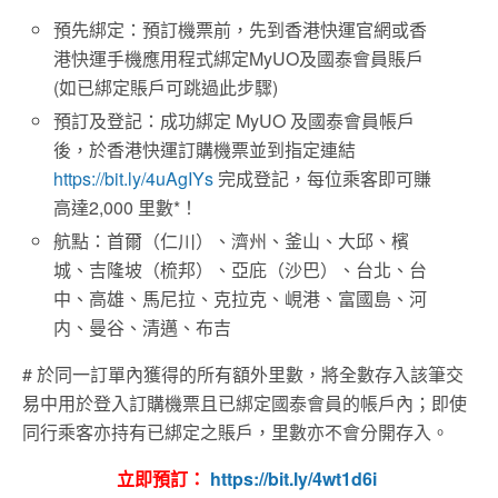
預先綁定：預訂機票前，先到香港快運官網或香
港快運手機應用程式綁定MyUO及國泰會員賬戶
(如已綁定賬戶可跳過此步驟)
預訂及登記：成功綁定 MyUO 及國泰會員帳戶
後，於香港快運訂購機票並到指定連結
https://bit.ly/4uAgIYs
完成登記，每位乘客即可賺
高達2,000 里數*！
航點：首爾（仁川）、濟州、釜山、大邱、檳
城、吉隆坡（梳邦）、亞庇（沙巴）、台北、台
中、高雄、馬尼拉、克拉克、峴港、富國島、河
内、曼谷、清邁、布吉
# 於同一訂單內獲得的所有額外里數，將全數存入該筆交
易中用於登入訂購機票且已綁定國泰會員的帳戶內；即使
同行乘客亦持有已綁定之賬戶，里數亦不會分開存入。
立即預訂：
https://bit.ly/4wt1d6i