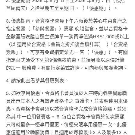
2. 優惠期為 2026 年 5 月15 日至2026 年6 月 7 日（包括
首尾兩天）之逢星期五至星期 日，（「優惠期」）。
3. 優惠期內，合資格卡會員下午六時後於美心中菜食府之
指定餐廳（「參與餐廳」）惠顧 晚膳堂食，並以合資格卡
全數簽賬晚膳自選主餐牌單一消費淨值滿HK$1,000或以上
（以 適用於合資格卡會員之折扣後金額計算）（「合資格
簽賬」），可享有免費指定菜式一 客（「優惠」）。有關
指定菜式須受下列第9條條款約束，並須另收以原價計算
的加一 服務費。有關指定菜式詳情，可向參與餐廳查詢。
4. 請按此查看參與餐廳列表。
5. 如欲享用優惠，合資格卡會員須於入座時向參與餐廳職
員出示其本人之有效合資格卡之 實體卡，並表明使用本優
惠。合資格卡會員須以該合資格卡完成合資格簽賬，並須
為其 中一位用餐賓客。 6. 每位合資格卡會員於每次惠顧
只可就最多一檯享用優惠，每檯只限享用優惠一次。此優
惠僅適用於晚膳消費，且適用於每檯最少2 人及最多12 人