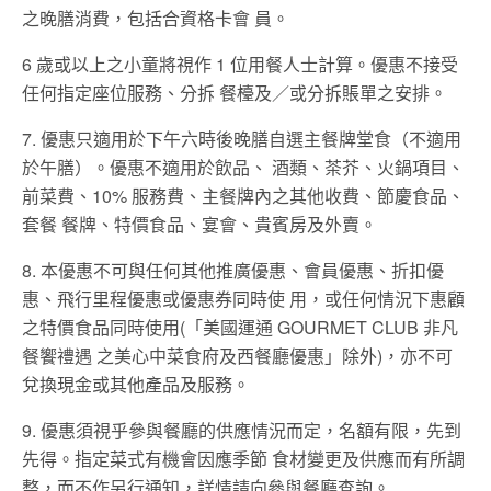
之晚膳消費，包括合資格卡會 員。
6 歲或以上之小童將視作 1 位用餐人士計算。優惠不接受
任何指定座位服務、分拆 餐檯及／或分拆賬單之安排。
7. 優惠只適用於下午六時後晚膳自選主餐牌堂食（不適用
於午膳）。優惠不適用於飲品、 酒類、茶芥、火鍋項目、
前菜費、10% 服務費、主餐牌內之其他收費、節慶食品、
套餐 餐牌、特價食品、宴會、貴賓房及外賣。
8. 本優惠不可與任何其他推廣優惠、會員優惠、折扣優
惠、飛行里程優惠或優惠券同時使 用，或任何情況下惠顧
之特價食品同時使用(「美國運通 GOURMET CLUB 非凡
餐饗禮遇 之美心中菜食府及西餐廳優惠」除外)，亦不可
兌換現金或其他產品及服務。
9. 優惠須視乎參與餐廳的供應情況而定，名額有限，先到
先得。指定菜式有機會因應季節 食材變更及供應而有所調
整，而不作另行通知，詳情請向參與餐廳查詢。