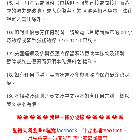
15. 因享用產品或服務（包括但不限於直接或間接）而造
成的損失或破壞，或人身傷害，美 國運通概不負責，法律
規定之責任除外。
16. 如對此優惠有任何疑問，請致電卡片背面顯示的 24 小
時熱線或客戶服務熱線 2277 1010 查詢。
17. 美國運通及參與餐廳將保留隨時更改本條款及細則、
暫停或終止優惠而毋須事先通知之 權利。
18. 如有任何爭議，美國運通及參與餐廳將保留最終決定
權。
19. 本條款及細則之英文及中文版本如有任何差別，概以
英文版本為準。
😀 😀 😀 😀 😀 我是一條分隔線 😀 😀 😀 😀 😀 😀
記得同時要like埋我
facebook
，仲要撳埋”see first”，
咁先會第一時間睇到我出既最新優惠！