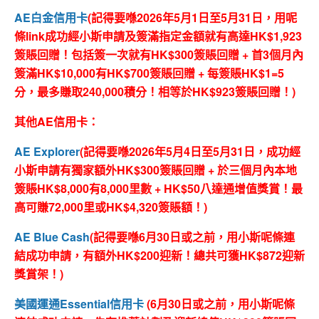
AE白金信用卡
(記得要喺2026年5月1日至5月31日，用呢
條link成功經小斯申請及簽滿指定金額就有高達HK$1,923
簽賬回贈！包括簽一次就有HK$300簽賬回贈 + 首3個月內
簽滿HK$10,000有HK$700簽賬回贈 + 每簽賬HK$1=5
分，最多賺取240,000積分！相等於HK$923簽賬回贈！)
其他AE信用卡：
AE Explorer
(記得要喺
2026年5月4日至5月31日
，成功經
小斯申請有獨家額外HK$300簽賬回贈 + 於三個月內本地
簽賬HK$8,000有8,000里數 + HK$50八達通增值獎賞！最
高可賺72,000里或HK$4,320簽賬額！)
AE Blue Cash
(記得要喺6月30日或之前，用小斯呢條連
結成功申請，有額外HK$200迎新！總共可獲HK$872迎新
獎賞架！)
美國運通Essential信用卡
(6月30日或之前，用小斯呢條