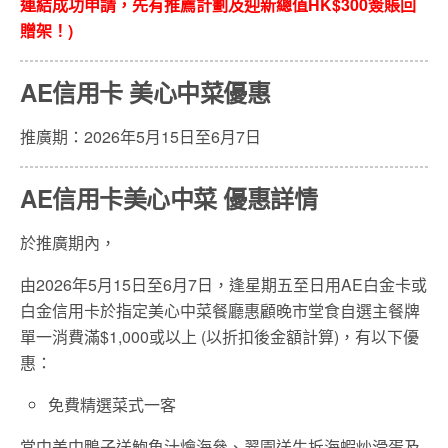
連結成功申請，先有推薦計劃及迎新總值HK$300簽賬回
贈架！)
AE信用卡 美心中菜優惠
推廣期：2026年5月15日至6月7日
AE信用卡美心中菜 優惠詳情
於推廣期內，
由2026年5月15日至6月7日，逢星期五至日用AE白金卡或
白金信用卡於指定美心中菜餐廳惠顧晚市堂食自選主餐牌
單一消費滿$1,000或以上 (以折扣後金額計算)，有以下優
惠：
免費精選菜式一客
當中美中鴨子送鮑魚汁燴海參、翠園送生拆海蝦炒滑蛋及