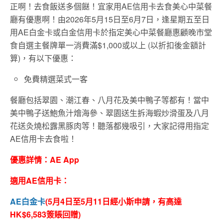
正啊！去食飯送多個餸！宜家用AE信用卡去食美心中菜餐
廳有優惠啊！由2026年5月15日至6月7日，逢星期五至日
用AE白金卡或白金信用卡於指定美心中菜餐廳惠顧晚市堂
食自選主餐牌單一消費滿$1,000或以上 (以折扣後金額計
算)，有以下優惠：
免費精選菜式一客
餐廳包括翠園、潮江春、八月花及美中鴨子等都有！當中
美中鴨子送鮑魚汁燴海參、翠園送生拆海蝦炒滑蛋及八月
花送灸燒松露黑豚肉等！聽落都幾吸引，大家記得用指定
AE信用卡去食啦！
優惠詳情：AE App
適用AE信用卡：
AE白金卡
(
5月4日至5月11日經小斯申請，有高達
HK$6,583簽賬回贈)