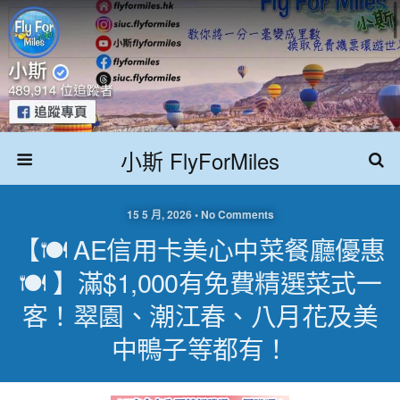
小斯 FlyForMiles
15 5 月, 2026 • No Comments
【🍽️ AE信用卡美心中菜餐廳優惠
🍽️ 】滿$1,000有免費精選菜式一
客！翠園、潮江春、八月花及美
中鴨子等都有！