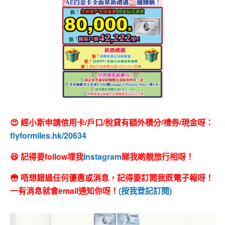
😍 經小斯申請信用卡/戶口/稅貸有額外積分/禮券/現金呀：
flyformiles.hk/20634
😆 記得要follow埋我
Instagram
睇我啲靚旅行相呀！
😳 唔想錯過任何優惠或消息，記得要訂閱我既電子報呀！
一有消息就會email通知你呀！
(按我登記訂閱)