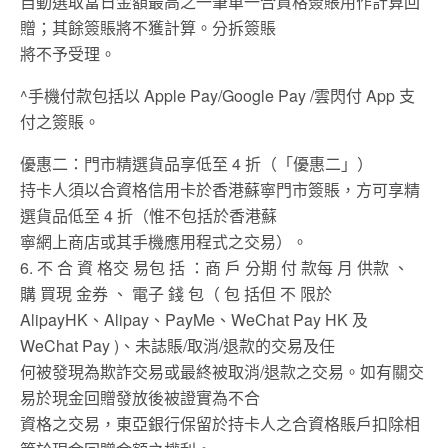
自動選取當日金額最高之一筆單一合資格簽賬用作計算回
贈；其餘簽賬將不獲計算。分拆簽賬
將不予受理。
^手機付款包括以 Apple Pay/Google Pay /雲閃付 App 支
付之簽賬。
優惠二：門市精選貨品享低至 4 折（「優惠二」）
持卡人須以合資格信用卡於香港蘇寧門市簽賬，方可享精
選貨品低至 4 折（惟不包括於香港蘇
寧網上商店或其手機應用程式之交易）。
6. 不 合 資 格交 易包 括 ：商 戶 分期 付 款每 月 供款 、
購 買現 金券 、 電子 錢 包（ 包 括但 不 限於
AlipayHK、Alipay、PayMe、WeChat Pay HK 及
WeChat Pay )、未誌賬/取消/退款的交易及任
何被發現為欺詐交易或最終被取消/退款之交易。如有關交
易於現金回贈發放後被證實為不合
資格之交易，東亞銀行保留於持卡人之合資格賬戶扣除相