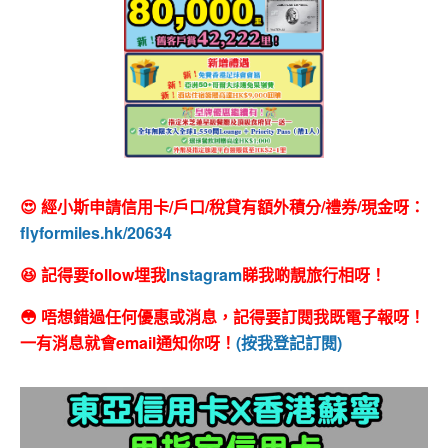
😍 經小斯申請信用卡/戶口/稅貸有額外積分/禮券/現金呀：
flyformiles.hk/20634
😆 記得要follow埋我
Instagram
睇我啲靚旅行相呀！
😳 唔想錯過任何優惠或消息，記得要訂閱我既電子報呀！
一有消息就會email通知你呀！
(按我登記訂閱)