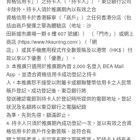
資格信用卡」）之持卡人（「持卡人」），東亞銀行公司
卡除外。持卡人須於推廣期內以有效之合
資格信用卡於香港蘇寧（「商戶」）之任何香港分店（包
括由商戶營運之華為體驗店（地址︰沙
田新城市廣場一期 6 樓 607 號舖）） （「門市」）或網上
商店 (https://www.hksuning.com/ ) （「網
店」）或其手機應用程式作全數簽賬及以港幣（HK$ ）付
款以享以下優惠（「優惠」）。
3. 本推廣只適用於推廣期內首 2,000 名登入 BEA Mall
App ，並憑合資格信用卡成功登記之持卡
人。本推廣恕不接受以附屬卡或銀聯雙幣信用卡之人民幣
賬戶登記。成功登記後，東亞銀行將
發送確認電郵到持卡人於登記時所提供的電郵地址。登記
狀況及名額將以東亞銀行之電腦紀錄
為準，先到先得，額滿即止。
4. 持卡人只須於推廣期內成功登記一次，並以有效之合資
格信用卡於商戶作全數簽賬，並符合有
關之簽賬要求，方可享有關之簽賬獎賞。若持卡人持有多