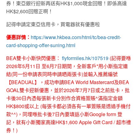
券！東亞銀行迎新再送有HK$1,000現金回贈！即係高達
HK$2,600回贈正啊！
記得申請定東亞信用卡，買電器就有優惠啦
優惠詳情：
https://www.hkbea.com/html/tc/bea-credit-
card-shopping-offer-suning.html
BEA雙卡小斯快閃優惠：
flyformiles.hk/107519
(記得要喺
2026年5月11日 至6月7日期間，全新客戶*用小斯指定連
結(同一份申請表同時申請晒兩張卡)並輸入推薦編號
【BEADUAL】，成功申請BEA World Mastercard及BEA
GOAL雙卡迎新優惠，並於2026年7月7日或之前批卡，批
卡後30日內憑每張新卡分別作合資格簽賬^滿指定金額
HK$800或以上 (每張卡都必須各有一單簽賬是透過手機付
款^^)，同埋喺批卡後7日內要填返小斯Google form 登
記，就有小斯獨家高達HK$1,600 Apple Gift Card / 超市禮
券！)