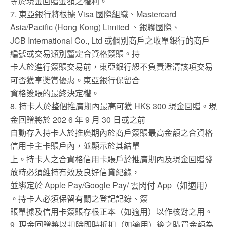
等於現金回贈金額之權利。
7. 東亞銀行將根據 Visa 國際組織、Mastercard
Asia/Pacific (Hong Kong) Limited 、銀聯國際、
JCB International Co., Ltd 或個別商戶之收單銀行的商戶
編號或交易類別釐定合資格簽賬。持
卡人於進行簽賬交易前，東亞銀行恕不負責澄清該項交易
可否獲享奬賞優惠。東亞銀行保留合
資格簽賬的最終決定權。
8. 持卡人於整個推廣期內最高可獲 HK$ 300 現金回贈。現
金回贈將於 202 6 年 9 月 30 日或之前
自動存入持卡人於推廣期內於商戶簽賬最高金額之合資格
信用卡主卡賬戶內，並顯示於其結單
上。持卡人之合資格信用卡賬戶於推廣期內及現金回贈發
放時必須維持有效及良好信貸紀錄，
並綁定於 Apple Pay/Google Pay/ 雲閃付 App（如適用）
。持卡人必須保留有關之登記記錄、簽
賬單據及信用卡簽賬存根正本（如適用）以作核對之用。
9. 現金回贈將以扣除即時折扣（如適用）後之購買金額為