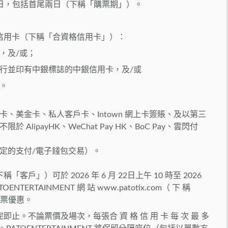
至 25 日，包括首尾兩日（下稱「購票期」）。
信用卡（下稱「合資格信用卡」）：
，及/或；
行並印有中銀標誌的中銀信用卡，及/或
。
、美金卡、私人客戶卡、Intown 網上卡簽賬、及以第三
lipayHK、WeChat Pay HK、BoC Pay、雲閃付
定的支付/電子錢包交易）。
」）可於 2026 年 6 月 22日上午 10 時至 2026
OENTERTAINMENT 網 站 www.patotix.com（ 下 稱
先訂票優惠。
。不論票價及場次，每張合 資 格 信 用 卡 每 次 最 多