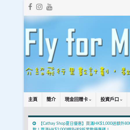
主頁
簡介
現金回贈卡
投資戶口
【Cathay Shop夏日優惠】買滿HK$1,000送額外80
數！買滿HK$2,000額外送9折里數優惠碼！