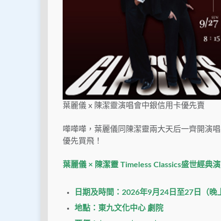
葉麗儀 x 陳潔靈演唱會中銀信用卡優先賣
嘩嘩嘩，葉麗儀同陳潔靈兩大天后一齊開演唱
優先買飛！
葉麗儀 × 陳潔靈 Timeless Classics盛世經典
日期及時間：2026年9月24日至27日（晚
地點：東九文化中心 劇院