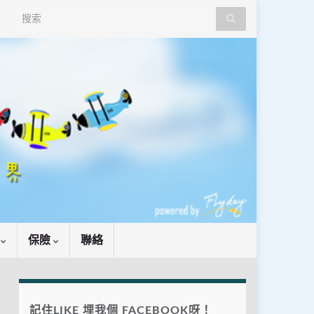
Search for:
識
保險
聯絡
記住LIKE 埋我個 FACEBOOK呀！