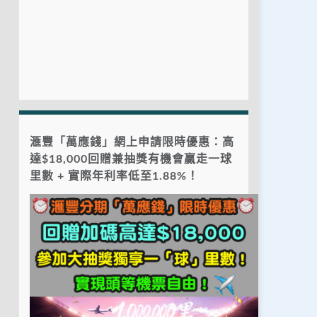
滙豐「萬應錢」網上申請限時優惠：高
達$18,000回贈兼抽獎有機會贏走一球
里數 + 實際年利率低至1.88%！