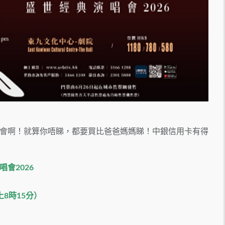
會啊！就算你唔睇，都要買比爸爸媽媽睇！中銀信用卡有得
演唱會2026
上8時15分）