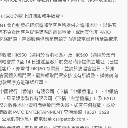
分 配 。PATOENTERTAINMENT 將保留分隔座位（包括以單數方
門票 HK$60 的網上訂購服務手續費。
INMENT 會自動發送確認電郵至客戶所提供之電郵地址，以供客
ENT 恕不負責因客戶提供錯誤的電郵地址，或因其他非 PATO
素如通訊網絡問題、電郵服務供應商問題等而導致電郵有所延誤或未
取 HK$50（適用於香港地區）及 HK$60（適用於澳門
會前 7至 14 日送遞至客戶於交易時所提供之地址（已提
客戶，亦需付 HK$50 存票費，並請於演唱會當日，於東
唱會實體入場門票，最終領取門票安排或有所調整，詳情請向
功完成付款程序方能確認訂單。
，中國銀行（香港）有限公司（下稱「中銀香港」）、中銀信
、星星娛樂製作有限公司（下稱「主辦機構」）及 PATO
或不完整之收件地址/資料而導致門票失遞。如有任何疑問，或於
致電 PATO ENTERTAINMENT 查詢熱線（852）3628
 時，公眾假期休息）或電郵至
cs@patotix.com
。