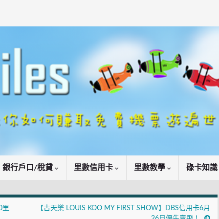
銀行戶口/稅貸
里數信用卡
里數教學
碌卡知
0里
【古天樂 LOUIS KOO MY FIRST SHOW】DBS信用卡6月
26日優先賣飛！