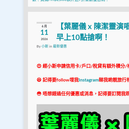
【葉麗儀 x 陳潔靈演
6 月
11
早上10點搶啊！
2026
By
小斯
in
最新優惠
😍 經小斯申請信用卡/戶口/稅貸有額外積分/
😆 記得要follow埋我
Instagram
睇我啲靚旅行
😳 唔想錯過任何優惠或消息，記得要訂閱我既