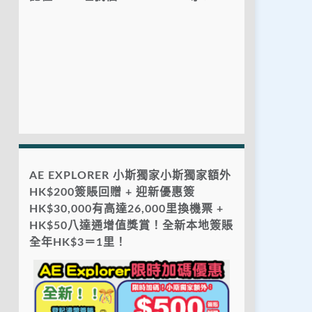
AE EXPLORER 小斯獨家小斯獨家額外
HK$200簽賬回贈 + 迎新優惠簽
HK$30,000有高達26,000里換機票 +
HK$50八達通增值獎賞！全新本地簽賬
全年HK$3＝1里！